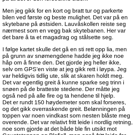
Men jeg gikk for en kort og bratt tur og parkerte
bilen ved første og beste mulighet. Det var på en
skytebane på østsiden. Lauvåskollen reiste seg
nærmest som en vegg bak skytebanen. Her var
det bare å ta et magadrag og stålsette seg.
I følge kartet skulle det gå en sti rett opp lia, men
på grunn av snømengdene hadde jeg ikke noe
håp om å finne den. Det gjorde jeg heller ikke,
selv om GPS’en viste at jeg gikk rett i løypa. Jeg
var heldigvis tidlig ute, slik at skaren holdt meg.
Det var egentlig greit å kunne sparke seg trinn i
snøen på de bratteste stedene. Der måtte jeg
også ned på alle fire og ta hendene til hjelp.
Det er rundt 150 høydemeter som skal forseres,
og det gikk overraskende greit. Belønningen på
toppen var noen vindkast som nesten blåste meg
overende. Det var relativt fritt leide i nordlig retning,
noe som gjorde at det både ble fin utsikt mot