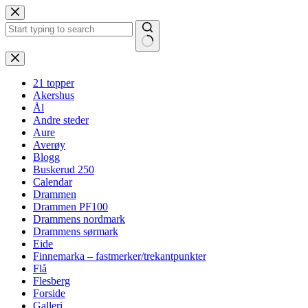
Hopp
til
innholdet
Ingen
resultater
21 topper
Akershus
Ål
Andre steder
Aure
Averøy
Blogg
Buskerud 250
Calendar
Drammen
Drammen PF100
Drammens nordmark
Drammens sørmark
Eide
Finnemarka – fastmerker/trekantpunkter
Flå
Flesberg
Forside
Galleri