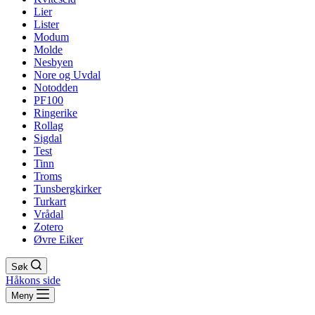
Lier
Lister
Modum
Molde
Nesbyen
Nore og Uvdal
Notodden
PF100
Ringerike
Rollag
Sigdal
Test
Tinn
Troms
Tunsbergkirker
Turkart
Vrådal
Zotero
Øvre Eiker
Søk
Håkons side
Meny