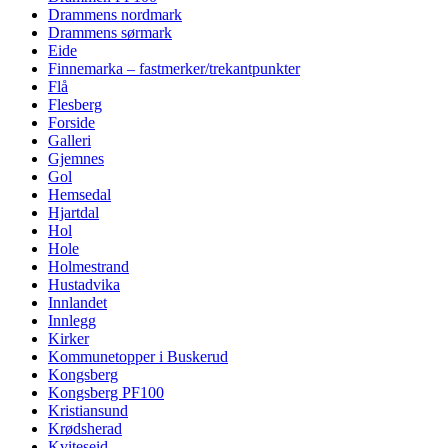
Drammens nordmark
Drammens sørmark
Eide
Finnemarka – fastmerker/trekantpunkter
Flå
Flesberg
Forside
Galleri
Gjemnes
Gol
Hemsedal
Hjartdal
Hol
Hole
Holmestrand
Hustadvika
Innlandet
Innlegg
Kirker
Kommunetopper i Buskerud
Kongsberg
Kongsberg PF100
Kristiansund
Krødsherad
Kviteseid