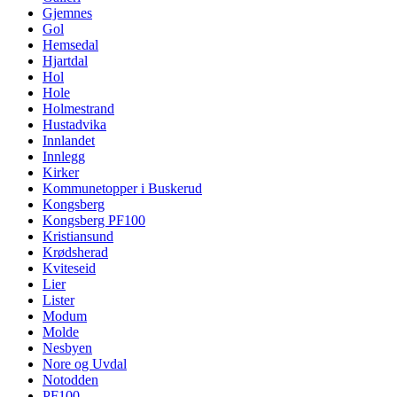
Gjemnes
Gol
Hemsedal
Hjartdal
Hol
Hole
Holmestrand
Hustadvika
Innlandet
Innlegg
Kirker
Kommunetopper i Buskerud
Kongsberg
Kongsberg PF100
Kristiansund
Krødsherad
Kviteseid
Lier
Lister
Modum
Molde
Nesbyen
Nore og Uvdal
Notodden
PF100