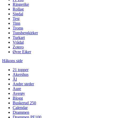
Ringerike
Rollag
Sigdal
Test
Tinn
Troms
Tunsbergkirker
Turkart
Vrådal
Zotero
Øvre Eiker
Håkons side
21 topper
Akershus
Ål
Andre steder
Aure
Averøy
Blogg
Buskerud 250
Calendar
Drammen
Drammen PF100