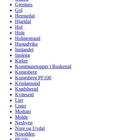
Gjemnes
Gol
Hemsedal
Hjartdal
Hol
Hole
Holmestrand
Hustadvika
Innlandet
Innlegg
Kirker
Kommunetopper i Buskerud
Kongsberg
Kongsberg PF100
Kristiansund
Krødsherad
Kviteseid
Lier
Lister
Modum
Molde
Nesbyen
Nore og Uvdal
Notodden
PF100