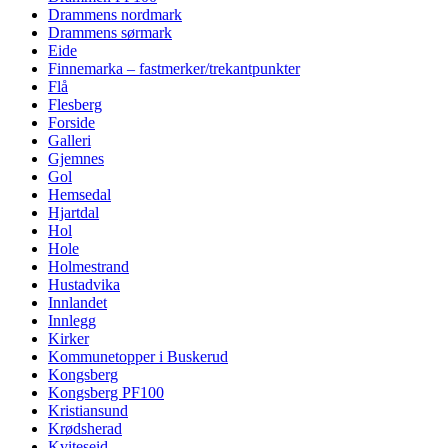
Drammens nordmark
Drammens sørmark
Eide
Finnemarka – fastmerker/trekantpunkter
Flå
Flesberg
Forside
Galleri
Gjemnes
Gol
Hemsedal
Hjartdal
Hol
Hole
Holmestrand
Hustadvika
Innlandet
Innlegg
Kirker
Kommunetopper i Buskerud
Kongsberg
Kongsberg PF100
Kristiansund
Krødsherad
Kviteseid