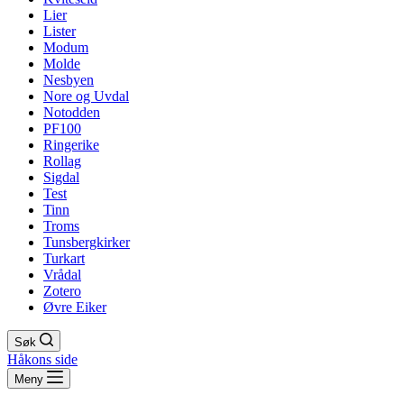
Lier
Lister
Modum
Molde
Nesbyen
Nore og Uvdal
Notodden
PF100
Ringerike
Rollag
Sigdal
Test
Tinn
Troms
Tunsbergkirker
Turkart
Vrådal
Zotero
Øvre Eiker
Søk
Håkons side
Meny