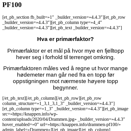
PF100
[et_pb_section fb_built=»1″ _builder_version=»4.4.3″][et_pb_row
_builder_version=»4.4.3″][et_pb_column type=»4_4″
_builder_version=»4.4.3″][et_pb_text _builder_version=»4.4.3″]
Hva er primærfaktor?
Primærfaktor er et mål på hvor mye en fjelltopp
hever seg i forhold til terrenget omkring.
Primærfaktoren måles ved å regne ut hvor mange
hødemeter man går ned fra en topp før
oppstigningen mot nærmeste høyere topp
begynner.
[/et_pb_text][/et_pb_column][/et_pb_row][et_pb_row
column_structure=»1_3,1_3,1_3″ _builder_version=»4.4.3″]
[et_pb_column type=»1_3″ _builder_version=»4.4.3″][et_pb_image
src=»https://knappen.info/wp-
content/uploads/2020/04/Drammen.jpg» _builder_version=»4.4.3″
hover_enabled=»0″ url=»https://knappen.info/drammen-pf100/»
admin_label=»Drammen»][/et_pb_image][/et_pb_column]