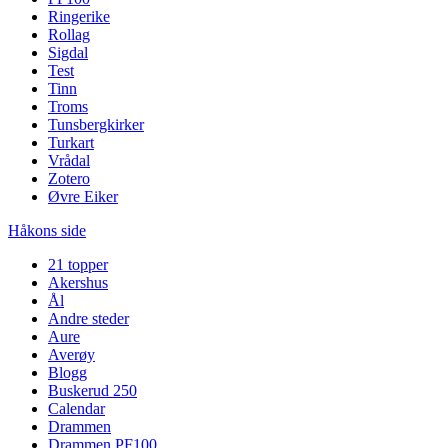
Ringerike
Rollag
Sigdal
Test
Tinn
Troms
Tunsbergkirker
Turkart
Vrådal
Zotero
Øvre Eiker
Håkons side
21 topper
Akershus
Ål
Andre steder
Aure
Averøy
Blogg
Buskerud 250
Calendar
Drammen
Drammen PF100