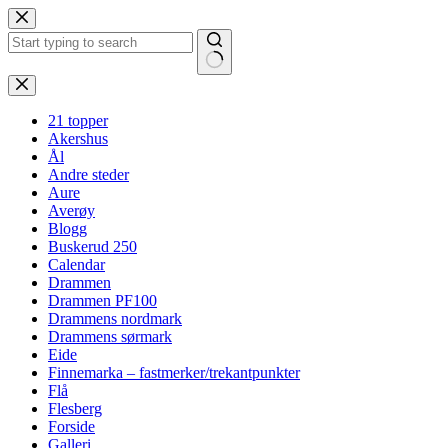
Hopp
til
innholdet
Ingen
resultater
21 topper
Akershus
Ål
Andre steder
Aure
Averøy
Blogg
Buskerud 250
Calendar
Drammen
Drammen PF100
Drammens nordmark
Drammens sørmark
Eide
Finnemarka – fastmerker/trekantpunkter
Flå
Flesberg
Forside
Galleri