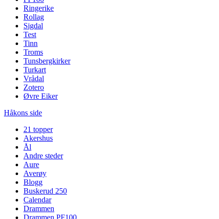
Ringerike
Rollag
Sigdal
Test
Tinn
Troms
Tunsbergkirker
Turkart
Vrådal
Zotero
Øvre Eiker
Håkons side
21 topper
Akershus
Ål
Andre steder
Aure
Averøy
Blogg
Buskerud 250
Calendar
Drammen
Drammen PF100