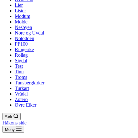
Lier
Lister
Modum
Molde
Nesbyen
Nore og Uvdal
Notodden
PF100
Ringerike
Rollag
Sigdal
Test
Tinn
Troms
Tunsbergkirker
Turkart
Vrådal
Zotero
Øvre Eiker
Søk
Håkons side
Meny