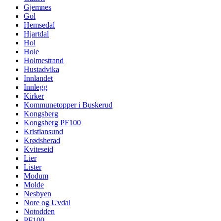
Gjemnes
Gol
Hemsedal
Hjartdal
Hol
Hole
Holmestrand
Hustadvika
Innlandet
Innlegg
Kirker
Kommunetopper i Buskerud
Kongsberg
Kongsberg PF100
Kristiansund
Krødsherad
Kviteseid
Lier
Lister
Modum
Molde
Nesbyen
Nore og Uvdal
Notodden
PF100