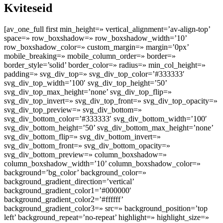
Kviteseid
[av_one_full first min_height=» vertical_alignment=’av-align-top’
space=» row_boxshadow=» row_boxshadow_width=’10’
row_boxshadow_color=» custom_margin=» margin=’0px’
mobile_breaking=» mobile_column_order=» border=»
border_style=’solid’ border_color=» radius=» min_col_height=»
padding=» svg_div_top=» svg_div_top_color=’#333333′
svg_div_top_width=’100′ svg_div_top_height=’50’
svg_div_top_max_height=’none’ svg_div_top_flip=»
svg_div_top_invert=» svg_div_top_front=» svg_div_top_opacity=»
svg_div_top_preview=» svg_div_bottom=»
svg_div_bottom_color=’#333333′ svg_div_bottom_width=’100′
svg_div_bottom_height=’50’ svg_div_bottom_max_height=’none’
svg_div_bottom_flip=» svg_div_bottom_invert=»
svg_div_bottom_front=» svg_div_bottom_opacity=»
svg_div_bottom_preview=» column_boxshadow=»
column_boxshadow_width=’10’ column_boxshadow_color=»
background=’bg_color’ background_color=»
background_gradient_direction=’vertical’
background_gradient_color1=’#000000′
background_gradient_color2=’#ffffff’
background_gradient_color3=» src=» background_position=’top
left’ background_repeat=’no-repeat’ highlight=» highlight_size=»