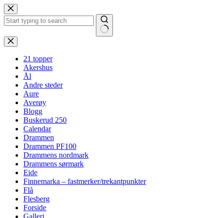
Hopp
til
innholdet
Ingen
resultater
21 topper
Akershus
Ål
Andre steder
Aure
Averøy
Blogg
Buskerud 250
Calendar
Drammen
Drammen PF100
Drammens nordmark
Drammens sørmark
Eide
Finnemarka – fastmerker/trekantpunkter
Flå
Flesberg
Forside
Galleri