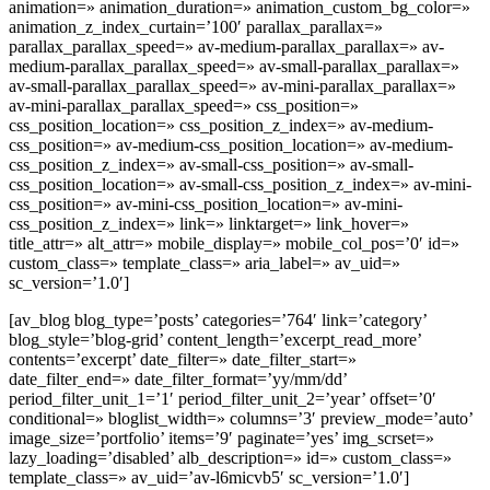
animation=» animation_duration=» animation_custom_bg_color=»
animation_z_index_curtain=’100′ parallax_parallax=»
parallax_parallax_speed=» av-medium-parallax_parallax=» av-
medium-parallax_parallax_speed=» av-small-parallax_parallax=»
av-small-parallax_parallax_speed=» av-mini-parallax_parallax=»
av-mini-parallax_parallax_speed=» css_position=»
css_position_location=» css_position_z_index=» av-medium-
css_position=» av-medium-css_position_location=» av-medium-
css_position_z_index=» av-small-css_position=» av-small-
css_position_location=» av-small-css_position_z_index=» av-mini-
css_position=» av-mini-css_position_location=» av-mini-
css_position_z_index=» link=» linktarget=» link_hover=»
title_attr=» alt_attr=» mobile_display=» mobile_col_pos=’0′ id=»
custom_class=» template_class=» aria_label=» av_uid=»
sc_version=’1.0′]
[av_blog blog_type=’posts’ categories=’764′ link=’category’
blog_style=’blog-grid’ content_length=’excerpt_read_more’
contents=’excerpt’ date_filter=» date_filter_start=»
date_filter_end=» date_filter_format=’yy/mm/dd’
period_filter_unit_1=’1′ period_filter_unit_2=’year’ offset=’0′
conditional=» bloglist_width=» columns=’3′ preview_mode=’auto’
image_size=’portfolio’ items=’9′ paginate=’yes’ img_scrset=»
lazy_loading=’disabled’ alb_description=» id=» custom_class=»
template_class=» av_uid=’av-l6micvb5′ sc_version=’1.0′]