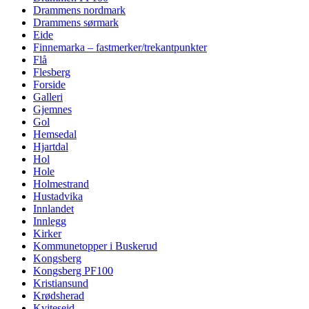
Drammens nordmark
Drammens sørmark
Eide
Finnemarka – fastmerker/trekantpunkter
Flå
Flesberg
Forside
Galleri
Gjemnes
Gol
Hemsedal
Hjartdal
Hol
Hole
Holmestrand
Hustadvika
Innlandet
Innlegg
Kirker
Kommunetopper i Buskerud
Kongsberg
Kongsberg PF100
Kristiansund
Krødsherad
Kviteseid