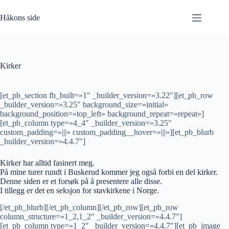
Hopp
til
Håkons side
innholdet
Kirker
[et_pb_section fb_built=»1″ _builder_version=»3.22″][et_pb_row
_builder_version=»3.25″ background_size=»initial»
background_position=»top_left» background_repeat=»repeat»]
[et_pb_column type=»4_4″ _builder_version=»3.25″
custom_padding=»|||» custom_padding__hover=»|||»][et_pb_blurb
_builder_version=»4.4.7″]
Kirker har alltid fasinert meg.
På mine turer rundt i Buskerud kommer jeg også forbi en del kirker.
Denne siden er et forsøk på å presentere alle disse.
I tillegg er det en seksjon for stavkirkene i Norge.
[/et_pb_blurb][/et_pb_column][/et_pb_row][et_pb_row
column_structure=»1_2,1_2″ _builder_version=»4.4.7″]
[et_pb_column type=»1_2″ _builder_version=»4.4.7″][et_pb_image