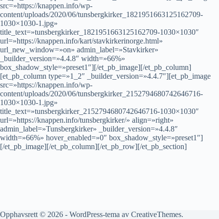
src=»https://knappen.info/wp-
content/uploads/2020/06/tunsbergkirker_1821951663125162709-
1030×1030-1.jpg»
title_text=»tunsbergkirker_1821951663125162709-1030×1030″
url=»https://knappen.info/kart/stavkirkerinorge.html»
url_new_window=»on» admin_label=»Stavkirker»
_builder_version=»4.4.8″ width=»66%»
box_shadow_style=»preset1″][/et_pb_image][/et_pb_column]
[et_pb_column type=»1_2″ _builder_version=»4.4.7″][et_pb_image
src=»https://knappen.info/wp-
content/uploads/2020/06/tunsbergkirker_2152794680742646716-
1030×1030-1.jpg»
title_text=»tunsbergkirker_2152794680742646716-1030×1030″
url=»https://knappen.info/tunsbergkirker/» align=»right»
admin_label=»Tunsbergkirker» _builder_version=»4.4.8″
width=»66%» hover_enabled=»0″ box_shadow_style=»preset1″]
[/et_pb_image][/et_pb_column][/et_pb_row][/et_pb_section]
Opphavsrett © 2026 - WordPress-tema av
CreativeThemes
.