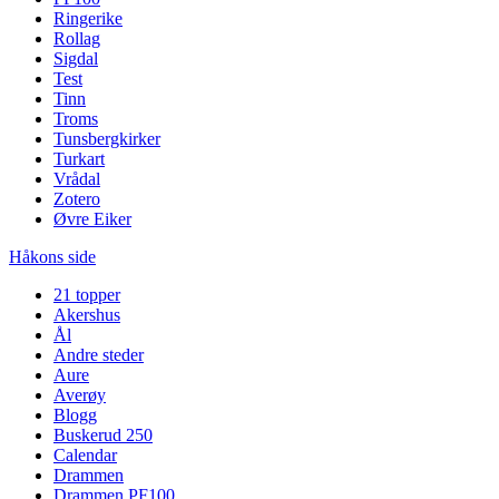
Ringerike
Rollag
Sigdal
Test
Tinn
Troms
Tunsbergkirker
Turkart
Vrådal
Zotero
Øvre Eiker
Håkons side
21 topper
Akershus
Ål
Andre steder
Aure
Averøy
Blogg
Buskerud 250
Calendar
Drammen
Drammen PF100