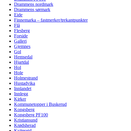
Drammens nordmark
Drammens sørmark
Eide
Finnemarka – fastmerker/trekantpunkter
Flå
Flesberg
Forside
Galleri
Gjemnes
Gol
Hemsedal
Hjartdal
Hol
Hole
Holmestrand
Hustadvika
Innlandet
Innlegg
Kirker
Kommunetopper i Buskerud
Kongsberg
Kongsberg PF100
Kristiansund
Krødsherad
Kviteseid