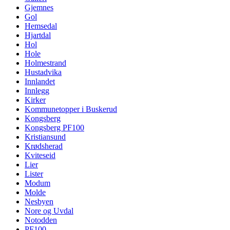
Gjemnes
Gol
Hemsedal
Hjartdal
Hol
Hole
Holmestrand
Hustadvika
Innlandet
Innlegg
Kirker
Kommunetopper i Buskerud
Kongsberg
Kongsberg PF100
Kristiansund
Krødsherad
Kviteseid
Lier
Lister
Modum
Molde
Nesbyen
Nore og Uvdal
Notodden
PF100