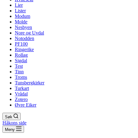
Lier
Lister
Modum
Molde
Nesbyen
Nore og Uvdal
Notodden
PF100
Ringerike
Rollag
Sigdal
Test
Tinn
Troms
Tunsbergkirker
Turkart
Vrådal
Zotero
Øvre Eiker
Søk
Håkons side
Meny