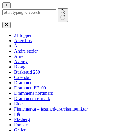
Hopp
til
innholdet
Ingen
resultater
21 topper
Akershus
Ål
Andre steder
Aure
Averøy
Blogg
Buskerud 250
Calendar
Drammen
Drammen PF100
Drammens nordmark
Drammens sørmark
Eide
Finnemarka – fastmerker/trekantpunkter
Flå
Flesberg
Forside
Galleri