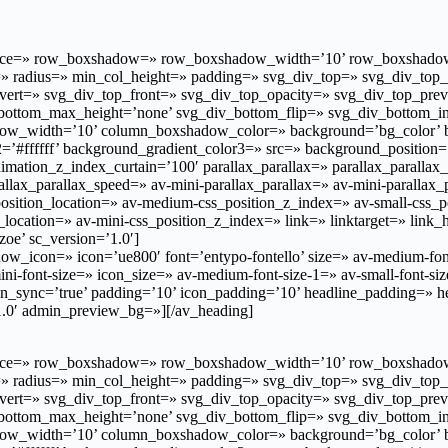
op’ space=» row_boxshadow=» row_boxshadow_width=’10’ row_boxshad
r=» radius=» min_col_height=» padding=» svg_div_top=» svg_div_top
nvert=» svg_div_top_front=» svg_div_top_opacity=» svg_div_top_pr
bottom_max_height=’none’ svg_div_bottom_flip=» svg_div_bottom_i
width=’10’ column_boxshadow_color=» background=’bg_color’ back
#ffffff’ background_gradient_color3=» src=» background_position=’to
mation_z_index_curtain=’100′ parallax_parallax=» parallax_paralla
rallax_parallax_speed=» av-mini-parallax_parallax=» av-mini-parallax_
ition_location=» av-medium-css_position_z_index=» av-small-css_pos
location=» av-mini-css_position_z_index=» link=» linktarget=» link_h
oe’ sc_version=’1.0′]
_icon=» icon=’ue800′ font=’entypo-fontello’ size=» av-medium-font-siz
ni-font-size=» icon_size=» av-medium-font-size-1=» av-small-font-si
n_sync=’true’ padding=’10’ icon_padding=’10’ headline_padding=» he
’1.0′ admin_preview_bg=»][/av_heading]
op’ space=» row_boxshadow=» row_boxshadow_width=’10’ row_boxshad
r=» radius=» min_col_height=» padding=» svg_div_top=» svg_div_top
nvert=» svg_div_top_front=» svg_div_top_opacity=» svg_div_top_pr
bottom_max_height=’none’ svg_div_bottom_flip=» svg_div_bottom_i
width=’10’ column_boxshadow_color=» background=’bg_color’ back