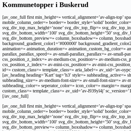
Kommunetopper i Buskerud
[av_one_full first min_height=» vertical_alignment=’av-align-t
mobile_column_order=» border=» border_style=’solid’ border_colo
svg_div_top_max_height=’none’ svg_div_top_flip=» svg_div_top_i
svg_div_bottom_width=’100′ svg_div_bottom_height=’50’ svg_div_
svg_div_bottom_preview=» column_boxshadow=» column_boxshadow_
background_gradient_color1=’#000000′ background_gradient_color2=’
animation=» animation_duration=» animation_custom_bg_color=» ani
parallax_parallax_speed=» av-small-parallax_parallax=» av-small-pa
css_position_z_index=» av-medium-css_position=» av-medium-css_pos
css_position_z_index=» av-mini-css_position=» av-mini-css_position_
id=» custom_class=» template_class=» aria_label=» av_uid=’av-oypcz
[av_heading heading=’Kart’ tag=’h3′ style=» subheading_active=» show
subheading_size=» av-medium-font-size=» av-small-font-size=» av-mi
subheading_color=» seperator_color=» icon_color=» margin=» margi
custom_class=» template_class=» av_uid=’av-l939yl4j’ sc_version=
[/av_one_full]
[av_one_full first min_height=» vertical_alignment=’av-align-t
mobile_column_order=» border=» border_style=’solid’ border_colo
svg_div_top_max_height=’none’ svg_div_top_flip=» svg_div_top_i
svg_div_bottom_width=’100′ svg_div_bottom_height=’50’ svg_div_
svg_div_bottom_preview=» column_boxshadow=» column_boxshadow_