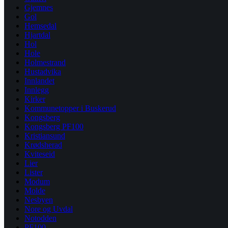
Gjemnes
Gol
Hemsedal
Hjartdal
Hol
Hole
Holmestrand
Hustadvika
Innlandet
Innlegg
Kirker
Kommunetopper i Buskerud
Kongsberg
Kongsberg PF100
Kristiansund
Krødsherad
Kviteseid
Lier
Lister
Modum
Molde
Nesbyen
Nore og Uvdal
Notodden
PF100