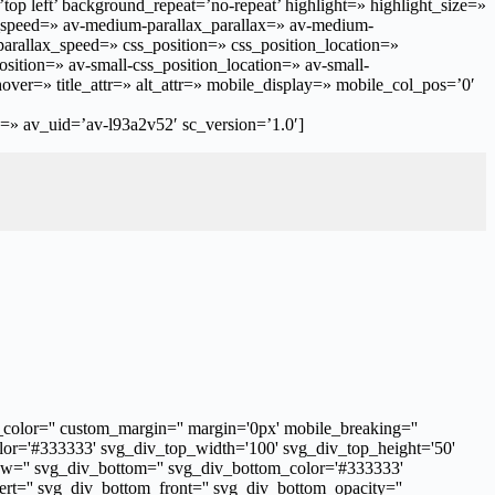
p left’ background_repeat=’no-repeat’ highlight=» highlight_size=»
x_speed=» av-medium-parallax_parallax=» av-medium-
parallax_speed=» css_position=» css_position_location=»
ition=» av-small-css_position_location=» av-small-
over=» title_attr=» alt_attr=» mobile_display=» mobile_col_pos=’0′
=» av_uid=’av-l93a2v52′ sc_version=’1.0′]
color='' custom_margin='' margin='0px' mobile_breaking=''
_color='#333333' svg_div_top_width='100' svg_div_top_height='50'
iew='' svg_div_bottom='' svg_div_bottom_color='#333333'
t='' svg_div_bottom_front='' svg_div_bottom_opacity=''