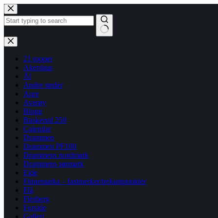
Hopp
til
innholdet
Ingen
resultater
21 topper
Akershus
Ål
Andre steder
Aure
Averøy
Blogg
Buskerud 250
Calendar
Drammen
Drammen PF100
Drammens nordmark
Drammens sørmark
Eide
Finnemarka – fastmerker/trekantpunkter
Flå
Flesberg
Forside
Galleri