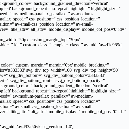
round_color='' background_gradient_direction='vertical'
eft' background_repeat='no-repeat' highlight='' highlight_size=''
speed='' av-medium-parallax_parallax='' av-medium-
rallax_speed='' css_position='' css_position_location=''
ion='' av-small-css_position_location='' av-small-
='' title_attr='' alt_attr='' mobile_display='' mobile_col_pos='0' id=''
ustom_width='50px' custom_margin_top='30px'
ide='' id='' custom_class='' template_class='' av_uid='av-d1c989q'
color='' custom_margin='' margin='0px' mobile_breaking=''
_color='#333333' svg_div_top_width='100' svg_div_top_height='50'
iew='' svg_div_bottom='' svg_div_bottom_color='#333333'
t='' svg_div_bottom_front='' svg_div_bottom_opacity=''
round_color='' background_gradient_direction='vertical'
eft' background_repeat='no-repeat' highlight='' highlight_size=''
speed='' av-medium-parallax_parallax='' av-medium-
rallax_speed='' css_position='' css_position_location=''
ion='' av-small-css_position_location='' av-small-
='' title_attr='' alt_attr='' mobile_display='' mobile_col_pos='0' id=''
' av_uid='av-l93a56yk' sc_version='1.0']