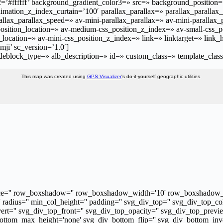
#ffffff’ background_gradient_color3=» src=» background_position=’to
mation_z_index_curtain=’100′ parallax_parallax=» parallax_paralla
rallax_parallax_speed=» av-mini-parallax_parallax=» av-mini-parallax_
ition_location=» av-medium-css_position_z_index=» av-small-css_pos
location=» av-mini-css_position_z_index=» link=» linktarget=» link_h
ji’ sc_version=’1.0′]
eblock_type=» alb_description=» id=» custom_class=» template_class
This map was created using
GPS Visualizer
's do-it-yourself geographic utilities.
' space='' row_boxshadow='' row_boxshadow_width='10' row_boxshadow_
'' radius='' min_col_height='' padding='' svg_div_top='' svg_div_top
ert='' svg_div_top_front='' svg_div_top_opacity='' svg_div_top_prev
ttom_max_height='none' svg_div_bottom_flip='' svg_div_bottom_inver