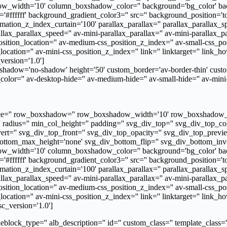
width='10' column_boxshadow_color='' background='bg_color' backg
ffff' background_gradient_color3='' src='' background_position='top l
mation_z_index_curtain='100' parallax_parallax='' parallax_parallax_
llax_parallax_speed='' av-mini-parallax_parallax='' av-mini-parallax_pa
tion_location='' av-medium-css_position_z_index='' av-small-css_posit
ation='' av-mini-css_position_z_index='' link='' linktarget='' link_hover
_version='1.0']
ter' shadow='no-shadow' height='50' custom_border='av-border-thin' c
r='' av-desktop-hide='' av-medium-hide='' av-small-hide='' av-mini-h
' space='' row_boxshadow='' row_boxshadow_width='10' row_boxshadow_
'' radius='' min_col_height='' padding='' svg_div_top='' svg_div_top
ert='' svg_div_top_front='' svg_div_top_opacity='' svg_div_top_prev
ttom_max_height='none' svg_div_bottom_flip='' svg_div_bottom_inver
width='10' column_boxshadow_color='' background='bg_color' backg
ffff' background_gradient_color3='' src='' background_position='top l
mation_z_index_curtain='100' parallax_parallax='' parallax_parallax_
llax_parallax_speed='' av-mini-parallax_parallax='' av-mini-parallax_pa
tion_location='' av-medium-css_position_z_index='' av-small-css_posit
ation='' av-mini-css_position_z_index='' link='' linktarget='' link_hover
sc_version='1.0']
lock_type='' alb_description='' id='' custom_class='' template_class='