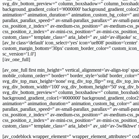
svg_div_bottom_preview='' column_boxshadow='' column_boxshadow_
background_gradient_color1='#000000' background_gradient_color2='#ff
animation='' animation_duration='' animation_custom_bg_color='' ani
parallax_parallax_speed='' av-small-parallax_parallax='' av-small-para
css_position_z_index='' av-medium-css_position='' av-medium-css_posi
css_position_z_index='' av-mini-css_position='' av-mini-css_position_loc
custom_class='' template_class='' aria_label='' av_uid='av-i8jaoke' sc
[av_hr class='default' icon_select='yes' icon='ue808' position='cen
custom_margin_bottom='30px' custom_border_color='' custom_icon_colo
sc_version='1.0']
[/av_one_full]
[av_one_full first min_height='' vertical_alignment='av-align-top
mobile_column_order='' border='' border_style='solid' border_color=
svg_div_top_max_height='none' svg_div_top_flip='' svg_div_top_inv
svg_div_bottom_width='100' svg_div_bottom_height='50' svg_div_bo
svg_div_bottom_preview='' column_boxshadow='' column_boxshadow_
background_gradient_color1='#000000' background_gradient_color2='#ff
animation='' animation_duration='' animation_custom_bg_color='' ani
parallax_parallax_speed='' av-small-parallax_parallax='' av-small-para
css_position_z_index='' av-medium-css_position='' av-medium-css_posi
css_position_z_index='' av-mini-css_position='' av-mini-css_position_loc
custom_class='' template_class='' aria_label='' av_uid='av-5w8khwe' 
[av_codeblock wrapper_element='' wrapper_element_attributes='' codeb