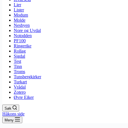
Lier
Lister
Modum
Molde
Nesbyen
Nore og Uvdal
Notodden
PF100
Ringerike
Rollag
Sigdal
Test
Tinn
Troms
Tunsbergkirker
Turkart
Vrådal
Zotero
Øvre Eiker
Søk
Håkons side
Meny