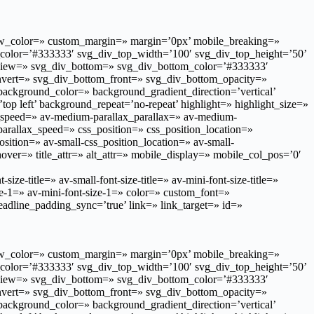
ow_color=» custom_margin=» margin=’0px’ mobile_breaking=»
_color=’#333333′ svg_div_top_width=’100′ svg_div_top_height=’50’
eview=» svg_div_bottom=» svg_div_bottom_color=’#333333′
nvert=» svg_div_bottom_front=» svg_div_bottom_opacity=»
ground_color=» background_gradient_direction=’vertical’
p left’ background_repeat=’no-repeat’ highlight=» highlight_size=»
x_speed=» av-medium-parallax_parallax=» av-medium-
parallax_speed=» css_position=» css_position_location=»
ition=» av-small-css_position_location=» av-small-
over=» title_attr=» alt_attr=» mobile_display=» mobile_col_pos=’0′
e-title=» av-small-font-size-title=» av-mini-font-size-title=»
ze-1=» av-mini-font-size-1=» color=» custom_font=»
adline_padding_sync=’true’ link=» link_target=» id=»
ow_color=» custom_margin=» margin=’0px’ mobile_breaking=»
_color=’#333333′ svg_div_top_width=’100′ svg_div_top_height=’50’
eview=» svg_div_bottom=» svg_div_bottom_color=’#333333′
nvert=» svg_div_bottom_front=» svg_div_bottom_opacity=»
ground_color=» background_gradient_direction=’vertical’