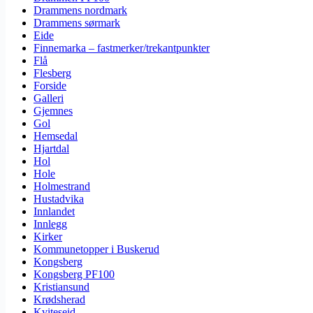
Drammens nordmark
Drammens sørmark
Eide
Finnemarka – fastmerker/trekantpunkter
Flå
Flesberg
Forside
Galleri
Gjemnes
Gol
Hemsedal
Hjartdal
Hol
Hole
Holmestrand
Hustadvika
Innlandet
Innlegg
Kirker
Kommunetopper i Buskerud
Kongsberg
Kongsberg PF100
Kristiansund
Krødsherad
Kviteseid