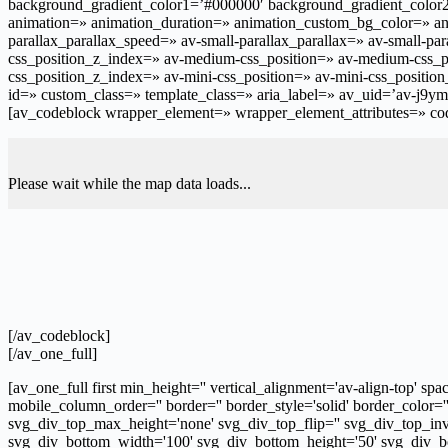
background_gradient_color1=’#000000′ background_gradient_color2=’
animation=» animation_duration=» animation_custom_bg_color=» ani
parallax_parallax_speed=» av-small-parallax_parallax=» av-small-pa
css_position_z_index=» av-medium-css_position=» av-medium-css_pos
css_position_z_index=» av-mini-css_position=» av-mini-css_position_
id=» custom_class=» template_class=» aria_label=» av_uid=’av-j9ymm
[av_codeblock wrapper_element=» wrapper_element_attributes=» cod
Please wait while the map data loads...
[/av_codeblock]
[/av_one_full]
[av_one_full first min_height='' vertical_alignment='av-align-top
mobile_column_order='' border='' border_style='solid' border_color=
svg_div_top_max_height='none' svg_div_top_flip='' svg_div_top_inv
svg_div_bottom_width='100' svg_div_bottom_height='50' svg_div_bo