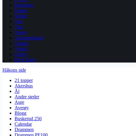
Ringerike
Rollag
Sigdal
Test
Tinn
Troms
Tunsbergkirker
Turkart
Vrådal
Zotero
Øvre Eiker
Håkons side
21 topper
Akershus
Ål
Andre steder
Aure
Averøy
Blogg
Buskerud 250
Calendar
Drammen
Drammen PF100