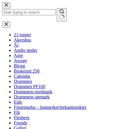
Hopp
til
innholdet
Ingen
resultater
21 topper
Akershus
Ål
Andre steder
Aure
Averøy
Blogg
Buskerud 250
Calendar
Drammen
Drammen PF100
Drammens nordmark
Drammens sørmark
Eide
Finnemarka – fastmerker/trekantpunkter
Flå
Flesberg
Forside
Galleri