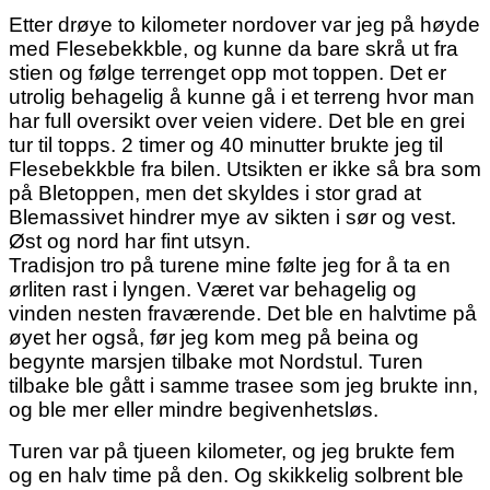
Etter drøye to kilometer nordover var jeg på høyde
med Flesebekkble, og kunne da bare skrå ut fra
stien og følge terrenget opp mot toppen. Det er
utrolig behagelig å kunne gå i et terreng hvor man
har full oversikt over veien videre. Det ble en grei
tur til topps. 2 timer og 40 minutter brukte jeg til
Flesebekkble fra bilen. Utsikten er ikke så bra som
på Bletoppen, men det skyldes i stor grad at
Blemassivet hindrer mye av sikten i sør og vest.
Øst og nord har fint utsyn.
Tradisjon tro på turene mine følte jeg for å ta en
ørliten rast i lyngen. Været var behagelig og
vinden nesten fraværende. Det ble en halvtime på
øyet her også, før jeg kom meg på beina og
begynte marsjen tilbake mot Nordstul. Turen
tilbake ble gått i samme trasee som jeg brukte inn,
og ble mer eller mindre begivenhetsløs.
Turen var på tjueen kilometer, og jeg brukte fem
og en halv time på den. Og skikkelig solbrent ble