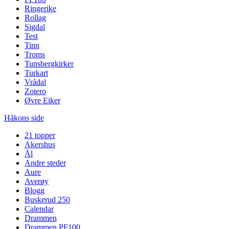
Ringerike
Rollag
Sigdal
Test
Tinn
Troms
Tunsbergkirker
Turkart
Vrådal
Zotero
Øvre Eiker
Håkons side
21 topper
Akershus
Ål
Andre steder
Aure
Averøy
Blogg
Buskerud 250
Calendar
Drammen
Drammen PF100