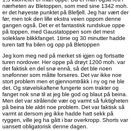
nærheten av Bletoppen, som med sine 1342 moh.
er det høyeste punktet på Blefjell. Jeg har vært der
før, men tok den lille ekstra veien oppom denne
gangen også. Det er et fantastisk rundskue oppe
på toppen, med Gaustatoppen som det mest
soleklare blikkfanget. 1time og 30 minutter hadde
turen tatt fra bilen og opp på Bletoppen
Jeg kom meg ned på merket sti igjen og fortsatte
turen nordover. Her oppe på drøyt 1200 moh. var
det faktisk en del snø ennå, så det ble noen
snøfonner som måtte forseres. Det var ikke noe
stort problem men et gjennomtråkk i ny og ne ble
det. Og støvelskaftene fungerte som trakter og
fanget nok snø til at jeg ble god og blaut på beina.
Men det var strålende vær og varmt så fuktigheten
på beina ble aldri noe problem. Det var faktisk så
varmt at dersom jeg ikke hadde hatt sekk på
ryggen, ville jeg ha gått i bar overkropp. Shorts var
uansett obligatorisk denne dagen.