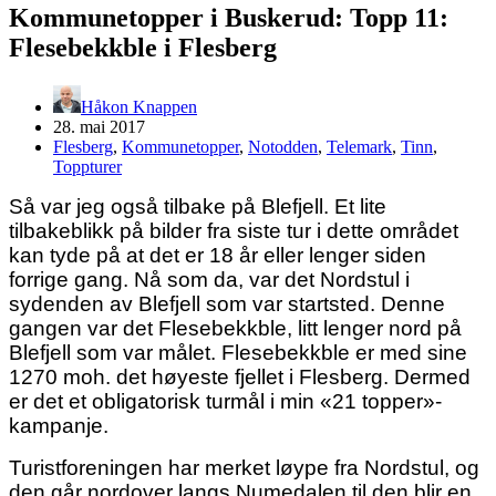
Kommunetopper i Buskerud: Topp 11:
Flesebekkble i Flesberg
Håkon Knappen
28. mai 2017
Flesberg
,
Kommunetopper
,
Notodden
,
Telemark
,
Tinn
,
Toppturer
Så var jeg også tilbake på Blefjell. Et lite
tilbakeblikk på bilder fra siste tur i dette området
kan tyde på at det er 18 år eller lenger siden
forrige gang. Nå som da, var det Nordstul i
sydenden av Blefjell som var startsted. Denne
gangen var det Flesebekkble, litt lenger nord på
Blefjell som var målet. Flesebekkble er med sine
1270 moh. det høyeste fjellet i Flesberg. Dermed
er det et obligatorisk turmål i min «21 topper»-
kampanje.
Turistforeningen har merket løype fra Nordstul, og
den går nordover langs Numedalen til den blir en