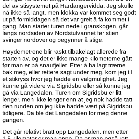
del av stisystemet på Hardangervidda. Jeg skulle
nå ikke så langt, men klokka var kommet seg godt
ut på formiddagen så det var greit å få kommet i
gang. Man starter turen nede i granskogen, går
langs nordsiden av Nordstulvannet før stien
svinger nordover og begynner å stige.
Høydemetrene blir raskt tilbakelagt allerede fra
starten av, og det er ikke mange kilometerne gått
før man er på snaufjellet. Etter å ha lagt trærne
bak meg, eller rettere sagt under meg, kom jeg til
et stikryss hvor jeg hadde en valgmulighet. Jeg
kunne gå videre via Sigridsbu eller så kunne jeg
gå via Langedalen. Turen om Sigridsbu er litt
lenger, men ikke lenger enn at jeg nok hadde tatt
den runden om jeg ikke hadde vært på Sigridsbu
tidligere. Da ble det Langedalen for meg denne
gangen.
Det går relativt bratt opp Langedalen, men etter
1,5 kilometer er man oppe. Da er man også rett i