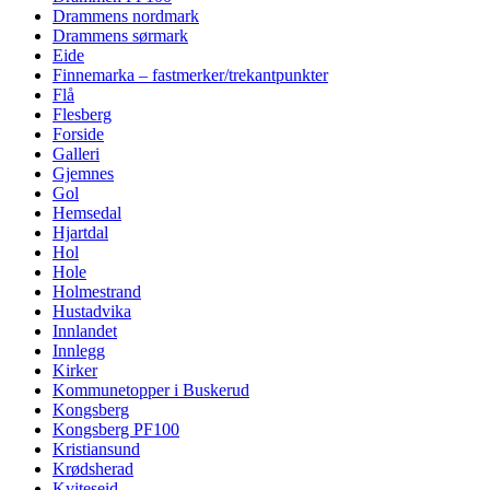
Drammens nordmark
Drammens sørmark
Eide
Finnemarka – fastmerker/trekantpunkter
Flå
Flesberg
Forside
Galleri
Gjemnes
Gol
Hemsedal
Hjartdal
Hol
Hole
Holmestrand
Hustadvika
Innlandet
Innlegg
Kirker
Kommunetopper i Buskerud
Kongsberg
Kongsberg PF100
Kristiansund
Krødsherad
Kviteseid