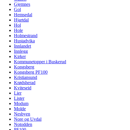
Gjemnes
Gol
Hemsedal
Hjartdal
Hol
Hole
Holmestrand
Hustadvika
Innlandet
Innlegg
Kirker
Kommunetopper i Buskerud
Kongsberg
Kongsberg PF100
Kristiansund
Krødsherad
Kviteseid
Lier
Lister
Modum
Molde
Nesbyen
Nore og Uvdal
Notodden
PF100