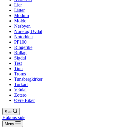
Lier
Lister
Modum
Molde
Nesbyen
Nore og Uvdal
Notodden
PF100
Ringerike
Rollag
Sigdal
Test
Tinn
Troms
Tunsbergkirker
Turkart
Vrådal
Zotero
Øvre Eiker
Søk
Håkons side
Meny