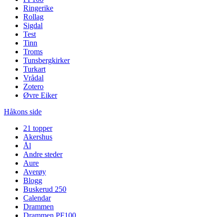
Ringerike
Rollag
Sigdal
Test
Tinn
Troms
Tunsbergkirker
Turkart
Vrådal
Zotero
Øvre Eiker
Håkons side
21 topper
Akershus
Ål
Andre steder
Aure
Averøy
Blogg
Buskerud 250
Calendar
Drammen
Drammen PF100