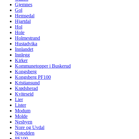
Gjemnes
Gol
Hemsedal
Hjartdal
Hol
Hole
Holmestrand
Hustadvika
Innlandet
Innlegg
Kirker
Kommunetopper i Buskerud
Kongsberg
Kongsberg PF100
Kristiansund
Krødsherad
Kviteseid
Lier
Lister
Modum
Molde
Nesbyen
Nore og Uvdal
Notodden
PF100