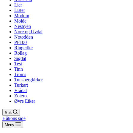
Lier
Lister
Modum
Molde
Nesbyen
Nore og Uvdal
Notodden
PF100
Ringerike
Rollag
Sigdal
Test
Tinn
Troms
Tunsbergkirker
Turkart
Vrådal
Zotero
Øvre Eiker
Søk
Håkons side
Meny