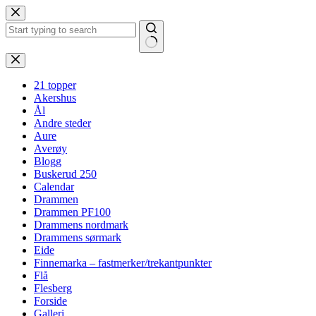
Hopp
til
innholdet
Ingen
resultater
21 topper
Akershus
Ål
Andre steder
Aure
Averøy
Blogg
Buskerud 250
Calendar
Drammen
Drammen PF100
Drammens nordmark
Drammens sørmark
Eide
Finnemarka – fastmerker/trekantpunkter
Flå
Flesberg
Forside
Galleri