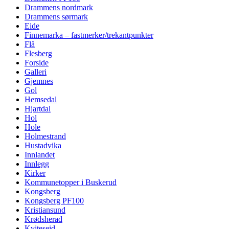
Drammens nordmark
Drammens sørmark
Eide
Finnemarka – fastmerker/trekantpunkter
Flå
Flesberg
Forside
Galleri
Gjemnes
Gol
Hemsedal
Hjartdal
Hol
Hole
Holmestrand
Hustadvika
Innlandet
Innlegg
Kirker
Kommunetopper i Buskerud
Kongsberg
Kongsberg PF100
Kristiansund
Krødsherad
Kviteseid