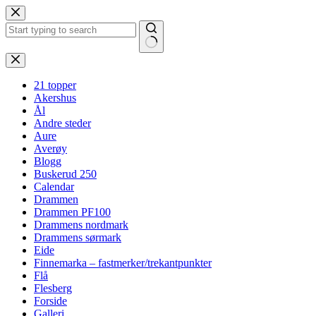
Hopp
til
innholdet
Ingen
resultater
21 topper
Akershus
Ål
Andre steder
Aure
Averøy
Blogg
Buskerud 250
Calendar
Drammen
Drammen PF100
Drammens nordmark
Drammens sørmark
Eide
Finnemarka – fastmerker/trekantpunkter
Flå
Flesberg
Forside
Galleri