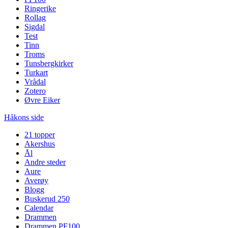
Ringerike
Rollag
Sigdal
Test
Tinn
Troms
Tunsbergkirker
Turkart
Vrådal
Zotero
Øvre Eiker
Håkons side
21 topper
Akershus
Ål
Andre steder
Aure
Averøy
Blogg
Buskerud 250
Calendar
Drammen
Drammen PF100