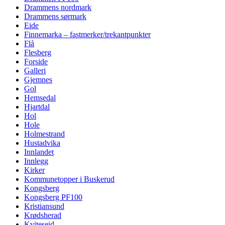
Drammens nordmark
Drammens sørmark
Eide
Finnemarka – fastmerker/trekantpunkter
Flå
Flesberg
Forside
Galleri
Gjemnes
Gol
Hemsedal
Hjartdal
Hol
Hole
Holmestrand
Hustadvika
Innlandet
Innlegg
Kirker
Kommunetopper i Buskerud
Kongsberg
Kongsberg PF100
Kristiansund
Krødsherad
Kviteseid