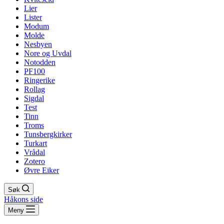
Lier
Lister
Modum
Molde
Nesbyen
Nore og Uvdal
Notodden
PF100
Ringerike
Rollag
Sigdal
Test
Tinn
Troms
Tunsbergkirker
Turkart
Vrådal
Zotero
Øvre Eiker
Søk
Håkons side
Meny