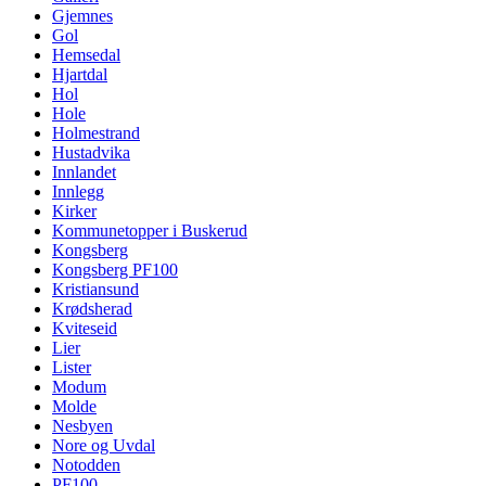
Gjemnes
Gol
Hemsedal
Hjartdal
Hol
Hole
Holmestrand
Hustadvika
Innlandet
Innlegg
Kirker
Kommunetopper i Buskerud
Kongsberg
Kongsberg PF100
Kristiansund
Krødsherad
Kviteseid
Lier
Lister
Modum
Molde
Nesbyen
Nore og Uvdal
Notodden
PF100