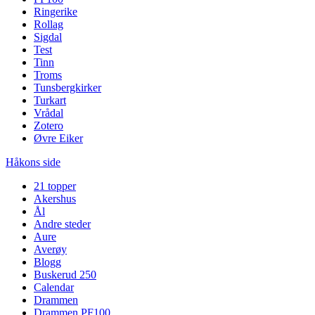
Ringerike
Rollag
Sigdal
Test
Tinn
Troms
Tunsbergkirker
Turkart
Vrådal
Zotero
Øvre Eiker
Håkons side
21 topper
Akershus
Ål
Andre steder
Aure
Averøy
Blogg
Buskerud 250
Calendar
Drammen
Drammen PF100