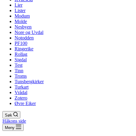
Lier
Lister
Modum
Molde
Nesbyen
Nore og Uvdal
Notodden
PF100
Ringerike
Rollag
Sigdal
Test
Tinn
Troms
Tunsbergkirker
Turkart
Vrådal
Zotero
Øvre Eiker
Søk
Håkons side
Meny