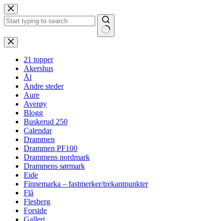
Hopp
til
innholdet
Ingen
resultater
21 topper
Akershus
Ål
Andre steder
Aure
Averøy
Blogg
Buskerud 250
Calendar
Drammen
Drammen PF100
Drammens nordmark
Drammens sørmark
Eide
Finnemarka – fastmerker/trekantpunkter
Flå
Flesberg
Forside
Galleri