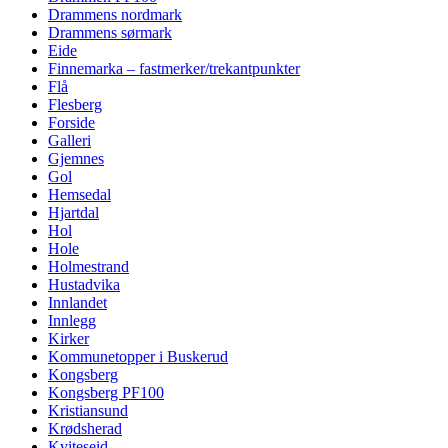
Drammens nordmark
Drammens sørmark
Eide
Finnemarka – fastmerker/trekantpunkter
Flå
Flesberg
Forside
Galleri
Gjemnes
Gol
Hemsedal
Hjartdal
Hol
Hole
Holmestrand
Hustadvika
Innlandet
Innlegg
Kirker
Kommunetopper i Buskerud
Kongsberg
Kongsberg PF100
Kristiansund
Krødsherad
Kviteseid