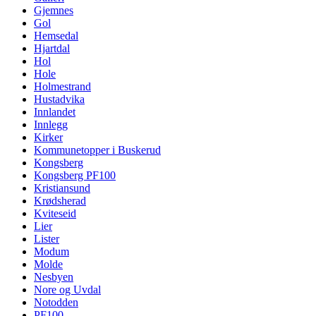
Gjemnes
Gol
Hemsedal
Hjartdal
Hol
Hole
Holmestrand
Hustadvika
Innlandet
Innlegg
Kirker
Kommunetopper i Buskerud
Kongsberg
Kongsberg PF100
Kristiansund
Krødsherad
Kviteseid
Lier
Lister
Modum
Molde
Nesbyen
Nore og Uvdal
Notodden
PF100