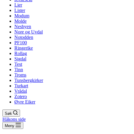
Lier
Lister
Modum
Molde
Nesbyen
Nore og Uvdal
Notodden
PF100
Ringerike
Rollag
Sigdal
Test
Tinn
Troms
Tunsbergkirker
Turkart
Vrådal
Zotero
Øvre Eiker
Søk
Håkons side
Meny