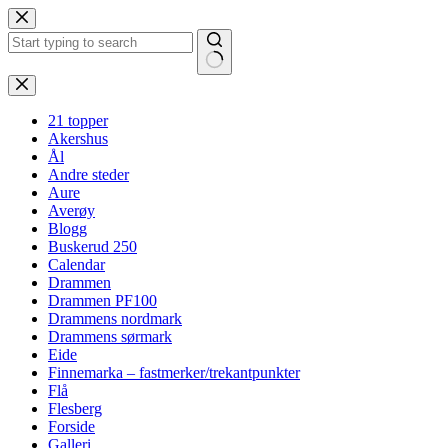
Hopp
til
innholdet
Ingen
resultater
21 topper
Akershus
Ål
Andre steder
Aure
Averøy
Blogg
Buskerud 250
Calendar
Drammen
Drammen PF100
Drammens nordmark
Drammens sørmark
Eide
Finnemarka – fastmerker/trekantpunkter
Flå
Flesberg
Forside
Galleri