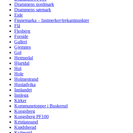
Drammens nordmark
Drammens sørmark
Eide
Finnemarka – fastmerker/trekantpunkter
Flå
Flesberg
Forside
Galleri
Gjemnes
Gol
Hemsedal
Hjartdal
Hol
Hole
Holmestrand
Hustadvika
Innlandet
Innlegg
Kirker
Kommunetopper i Buskerud
Kongsberg
Kongsberg PF100
Kristiansund
Krødsherad
Kviteseid