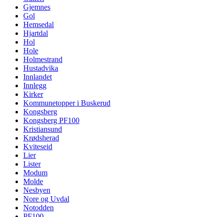
Gjemnes
Gol
Hemsedal
Hjartdal
Hol
Hole
Holmestrand
Hustadvika
Innlandet
Innlegg
Kirker
Kommunetopper i Buskerud
Kongsberg
Kongsberg PF100
Kristiansund
Krødsherad
Kviteseid
Lier
Lister
Modum
Molde
Nesbyen
Nore og Uvdal
Notodden
PF100