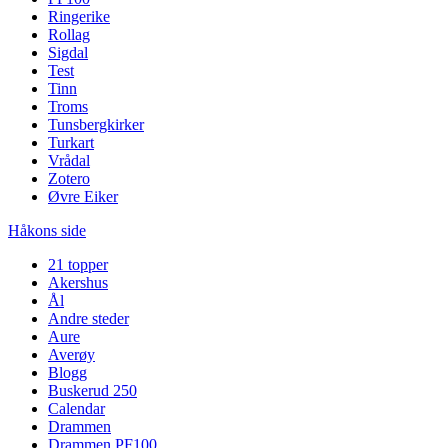
Ringerike
Rollag
Sigdal
Test
Tinn
Troms
Tunsbergkirker
Turkart
Vrådal
Zotero
Øvre Eiker
Håkons side
21 topper
Akershus
Ål
Andre steder
Aure
Averøy
Blogg
Buskerud 250
Calendar
Drammen
Drammen PF100