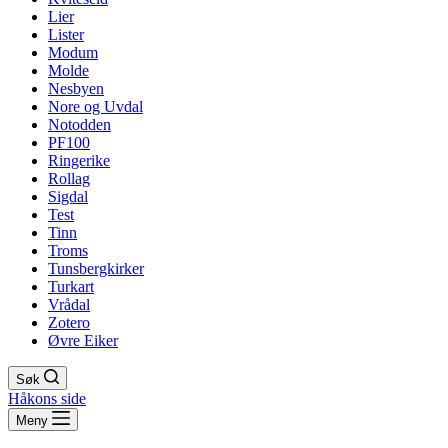
Lier
Lister
Modum
Molde
Nesbyen
Nore og Uvdal
Notodden
PF100
Ringerike
Rollag
Sigdal
Test
Tinn
Troms
Tunsbergkirker
Turkart
Vrådal
Zotero
Øvre Eiker
Søk
Håkons side
Meny