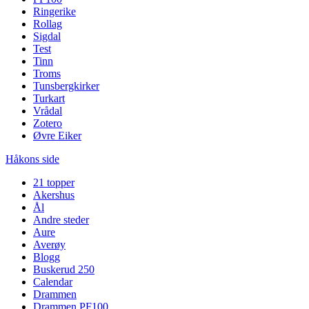
Ringerike
Rollag
Sigdal
Test
Tinn
Troms
Tunsbergkirker
Turkart
Vrådal
Zotero
Øvre Eiker
Håkons side
21 topper
Akershus
Ål
Andre steder
Aure
Averøy
Blogg
Buskerud 250
Calendar
Drammen
Drammen PF100