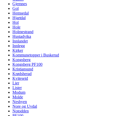
Gjemnes
Gol
Hemsedal
Hjartdal
Hol
Hole
Holmestrand
Hustadvika
Innlandet
Innlegg
Kirker
Kommunetopper i Buskerud
Kongsberg
Kongsberg PF100
Kristiansund
Krødsherad
Kviteseid
Lier
Lister
Modum
Molde
Nesbyen
Nore og Uvdal
Notodden
PF100