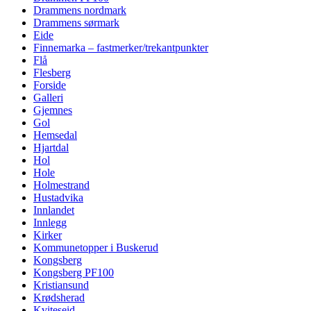
Drammens nordmark
Drammens sørmark
Eide
Finnemarka – fastmerker/trekantpunkter
Flå
Flesberg
Forside
Galleri
Gjemnes
Gol
Hemsedal
Hjartdal
Hol
Hole
Holmestrand
Hustadvika
Innlandet
Innlegg
Kirker
Kommunetopper i Buskerud
Kongsberg
Kongsberg PF100
Kristiansund
Krødsherad
Kviteseid