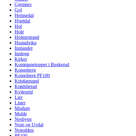
Gjemnes
Gol
Hemsedal
Hjartdal
Hol
Hole
Holmestrand
Hustadvika
Innlandet
Innlegg
Kirker
Kommunetopper i Buskerud
Kongsberg
Kongsberg PF100
Kristiansund
Krødsherad
Kviteseid
Lier
Lister
Modum
Molde
Nesbyen
Nore og Uvdal
Notodden
PF100