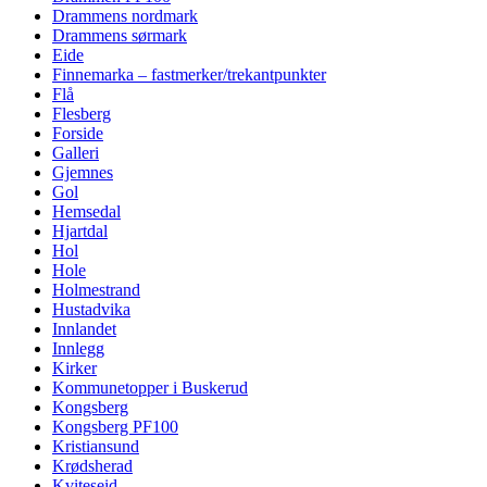
Drammens nordmark
Drammens sørmark
Eide
Finnemarka – fastmerker/trekantpunkter
Flå
Flesberg
Forside
Galleri
Gjemnes
Gol
Hemsedal
Hjartdal
Hol
Hole
Holmestrand
Hustadvika
Innlandet
Innlegg
Kirker
Kommunetopper i Buskerud
Kongsberg
Kongsberg PF100
Kristiansund
Krødsherad
Kviteseid