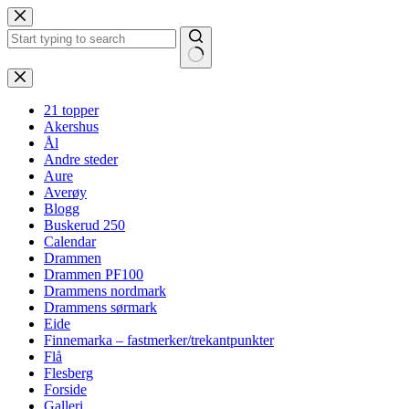
Hopp
til
innholdet
Ingen
resultater
21 topper
Akershus
Ål
Andre steder
Aure
Averøy
Blogg
Buskerud 250
Calendar
Drammen
Drammen PF100
Drammens nordmark
Drammens sørmark
Eide
Finnemarka – fastmerker/trekantpunkter
Flå
Flesberg
Forside
Galleri