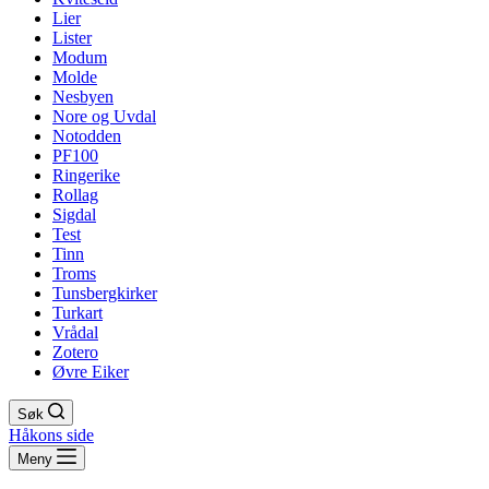
Lier
Lister
Modum
Molde
Nesbyen
Nore og Uvdal
Notodden
PF100
Ringerike
Rollag
Sigdal
Test
Tinn
Troms
Tunsbergkirker
Turkart
Vrådal
Zotero
Øvre Eiker
Søk
Håkons side
Meny