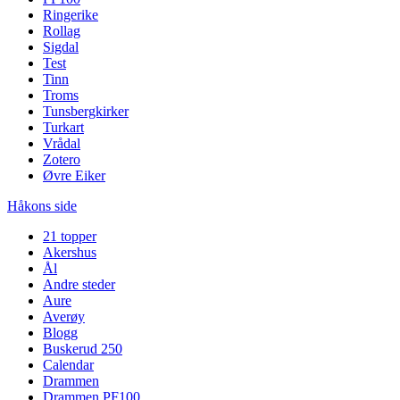
Ringerike
Rollag
Sigdal
Test
Tinn
Troms
Tunsbergkirker
Turkart
Vrådal
Zotero
Øvre Eiker
Håkons side
21 topper
Akershus
Ål
Andre steder
Aure
Averøy
Blogg
Buskerud 250
Calendar
Drammen
Drammen PF100