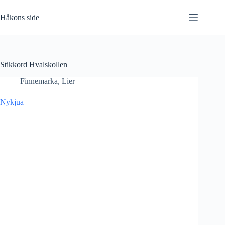
Hopp
til
Håkons side
innholdet
Stikkord
Hvalskollen
Finnemarka
,
Lier
Nykjua