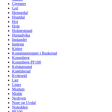
Gjemnes
Gol
Hemsedal
Hjartdal
Hol
Hole
Holmestrand
Hustadvika
Innlandet
Innlegg
Kirker
Kommunetopper i Buskerud
Kongsberg
Kongsberg PF100
Kristiansund
Krødsherad
Kviteseid
Lier
Lister
Modum
Molde
Nesbyen
Nore og Uvdal
Notodden
PF100