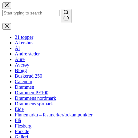
Hopp
til
innholdet
Ingen
resultater
21 topper
Akershus
Ål
Andre steder
Aure
Averøy
Blogg
Buskerud 250
Calendar
Drammen
Drammen PF100
Drammens nordmark
Drammens sørmark
Eide
Finnemarka – fastmerker/trekantpunkter
Flå
Flesberg
Forside
Galleri