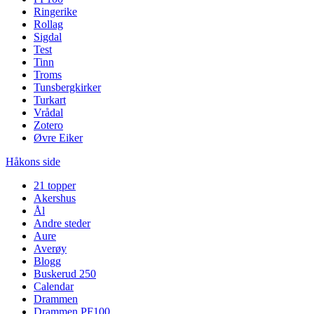
Ringerike
Rollag
Sigdal
Test
Tinn
Troms
Tunsbergkirker
Turkart
Vrådal
Zotero
Øvre Eiker
Håkons side
21 topper
Akershus
Ål
Andre steder
Aure
Averøy
Blogg
Buskerud 250
Calendar
Drammen
Drammen PF100