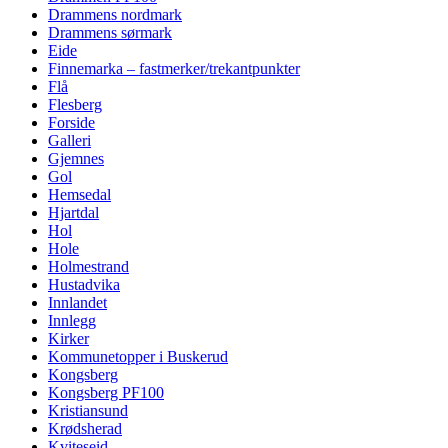
Drammens nordmark
Drammens sørmark
Eide
Finnemarka – fastmerker/trekantpunkter
Flå
Flesberg
Forside
Galleri
Gjemnes
Gol
Hemsedal
Hjartdal
Hol
Hole
Holmestrand
Hustadvika
Innlandet
Innlegg
Kirker
Kommunetopper i Buskerud
Kongsberg
Kongsberg PF100
Kristiansund
Krødsherad
Kviteseid