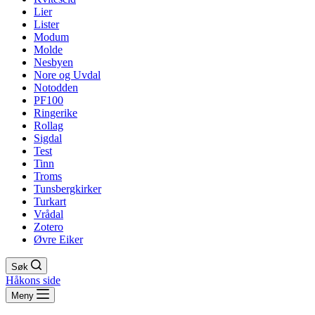
Lier
Lister
Modum
Molde
Nesbyen
Nore og Uvdal
Notodden
PF100
Ringerike
Rollag
Sigdal
Test
Tinn
Troms
Tunsbergkirker
Turkart
Vrådal
Zotero
Øvre Eiker
Søk
Håkons side
Meny