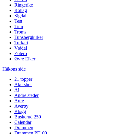
Ringerike
Rollag
Sigdal
Test
Tinn
Troms
Tunsbergkirker
Turkart
Vrådal
Zotero
Øvre Eiker
Håkons side
21 topper
Akershus
Ål
Andre steder
Aure
Averøy
Blogg
Buskerud 250
Calendar
Drammen
Drammen PF100