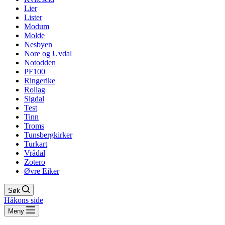
Lier
Lister
Modum
Molde
Nesbyen
Nore og Uvdal
Notodden
PF100
Ringerike
Rollag
Sigdal
Test
Tinn
Troms
Tunsbergkirker
Turkart
Vrådal
Zotero
Øvre Eiker
Søk
Håkons side
Meny