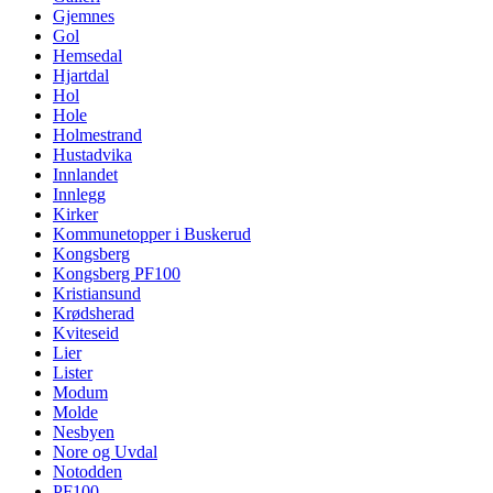
Gjemnes
Gol
Hemsedal
Hjartdal
Hol
Hole
Holmestrand
Hustadvika
Innlandet
Innlegg
Kirker
Kommunetopper i Buskerud
Kongsberg
Kongsberg PF100
Kristiansund
Krødsherad
Kviteseid
Lier
Lister
Modum
Molde
Nesbyen
Nore og Uvdal
Notodden
PF100