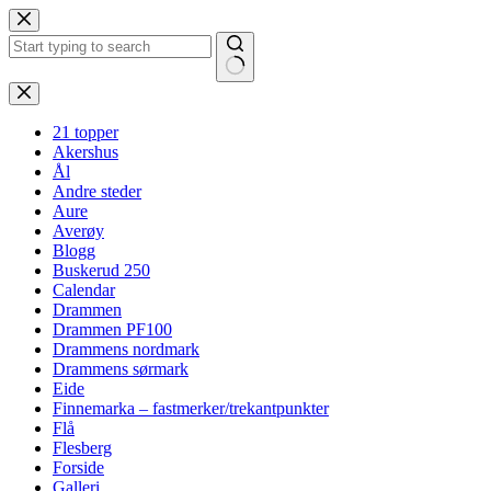
Hopp
til
innholdet
Ingen
resultater
21 topper
Akershus
Ål
Andre steder
Aure
Averøy
Blogg
Buskerud 250
Calendar
Drammen
Drammen PF100
Drammens nordmark
Drammens sørmark
Eide
Finnemarka – fastmerker/trekantpunkter
Flå
Flesberg
Forside
Galleri