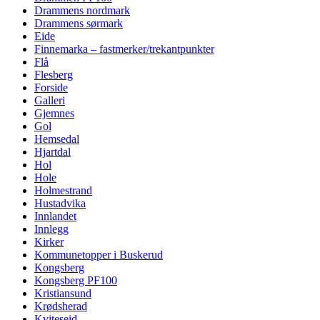
Drammens nordmark
Drammens sørmark
Eide
Finnemarka – fastmerker/trekantpunkter
Flå
Flesberg
Forside
Galleri
Gjemnes
Gol
Hemsedal
Hjartdal
Hol
Hole
Holmestrand
Hustadvika
Innlandet
Innlegg
Kirker
Kommunetopper i Buskerud
Kongsberg
Kongsberg PF100
Kristiansund
Krødsherad
Kviteseid