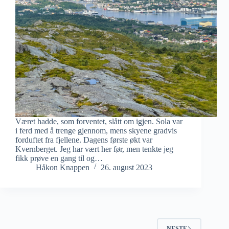
Været hadde, som forventet, slått om igjen. Sola var
i ferd med å trenge gjennom, mens skyene gradvis
forduftet fra fjellene. Dagens første økt var
Kvernberget. Jeg har vært her før, men tenkte jeg
fikk prøve en gang til og…
Håkon Knappen
26. august 2023
NESTE