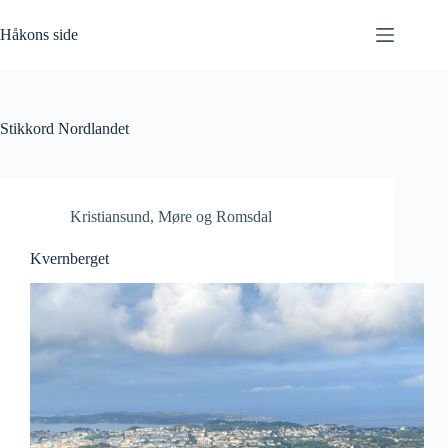
Hopp
til
Håkons side
innholdet
Stikkord
Nordlandet
Kristiansund
,
Møre og Romsdal
Kvernberget