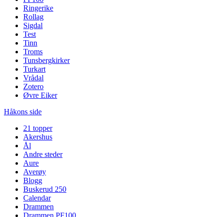
Ringerike
Rollag
Sigdal
Test
Tinn
Troms
Tunsbergkirker
Turkart
Vrådal
Zotero
Øvre Eiker
Håkons side
21 topper
Akershus
Ål
Andre steder
Aure
Averøy
Blogg
Buskerud 250
Calendar
Drammen
Drammen PF100