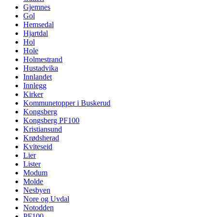
Gjemnes
Gol
Hemsedal
Hjartdal
Hol
Hole
Holmestrand
Hustadvika
Innlandet
Innlegg
Kirker
Kommunetopper i Buskerud
Kongsberg
Kongsberg PF100
Kristiansund
Krødsherad
Kviteseid
Lier
Lister
Modum
Molde
Nesbyen
Nore og Uvdal
Notodden
PF100