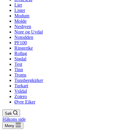
Lier
Lister
Modum
Molde
Nesbyen
Nore og Uvdal
Notodden
PF100
Ringerike
Rollag
Sigdal
Test
Tinn
Troms
Tunsbergkirker
Turkart
Vrådal
Zotero
Øvre Eiker
Søk
Håkons side
Meny