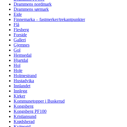
Drammens nordmark
Drammens sørmark
Eide
Finnemarka – fastmerker/trekantpunkter
Flå
Flesberg
Forside
Galleri
Gjemnes
Gol
Hemsedal
Hjartdal
Hol
Hole
Holmestrand
Hustadvika
Innlandet
Innlegg
Kirker
Kommunetopper i Buskerud
Kongsberg
Kongsberg PF100
Kristiansund
Krødsherad
Kviteseid