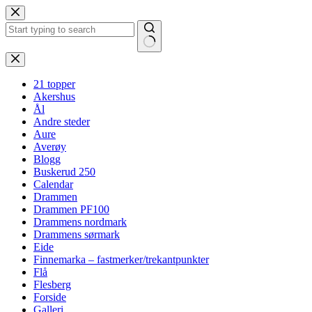
Hopp
til
innholdet
Ingen
resultater
21 topper
Akershus
Ål
Andre steder
Aure
Averøy
Blogg
Buskerud 250
Calendar
Drammen
Drammen PF100
Drammens nordmark
Drammens sørmark
Eide
Finnemarka – fastmerker/trekantpunkter
Flå
Flesberg
Forside
Galleri