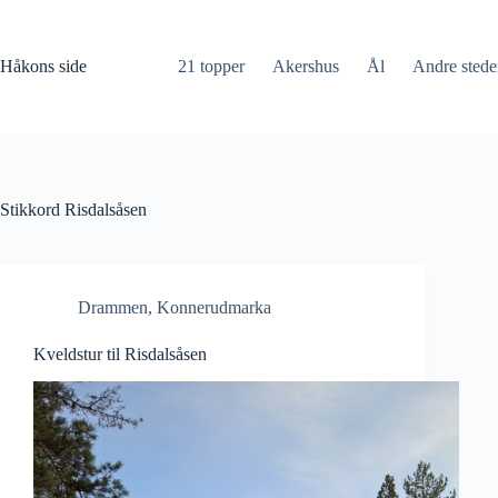
Hopp
til
innholdet
Håkons side
21 topper
Akershus
Ål
Andre stede
Stikkord
Risdalsåsen
Drammen
,
Konnerudmarka
Kveldstur til Risdalsåsen