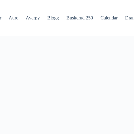
r
Aure
Averøy
Blogg
Buskerud 250
Calendar
Dra