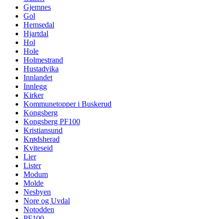
Gjemnes
Gol
Hemsedal
Hjartdal
Hol
Hole
Holmestrand
Hustadvika
Innlandet
Innlegg
Kirker
Kommunetopper i Buskerud
Kongsberg
Kongsberg PF100
Kristiansund
Krødsherad
Kviteseid
Lier
Lister
Modum
Molde
Nesbyen
Nore og Uvdal
Notodden
PF100