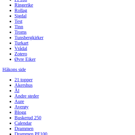
Ringerike
Rollag
Sigdal
Test
Tinn
Troms
Tunsbergkirker
Turkart
Vrådal
Zotero
Øvre Eiker
Håkons side
21 topper
Akershus
Ål
Andre steder
Aure
Averøy
Blogg
Buskerud 250
Calendar
Drammen
Drammen PF100