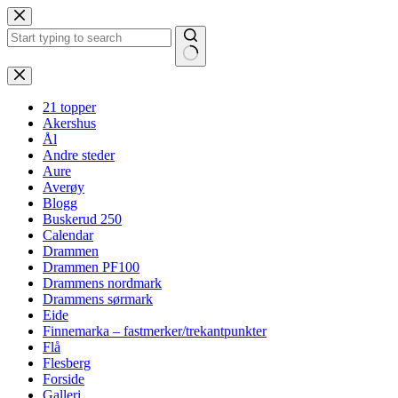
Hopp
til
innholdet
Ingen
resultater
21 topper
Akershus
Ål
Andre steder
Aure
Averøy
Blogg
Buskerud 250
Calendar
Drammen
Drammen PF100
Drammens nordmark
Drammens sørmark
Eide
Finnemarka – fastmerker/trekantpunkter
Flå
Flesberg
Forside
Galleri