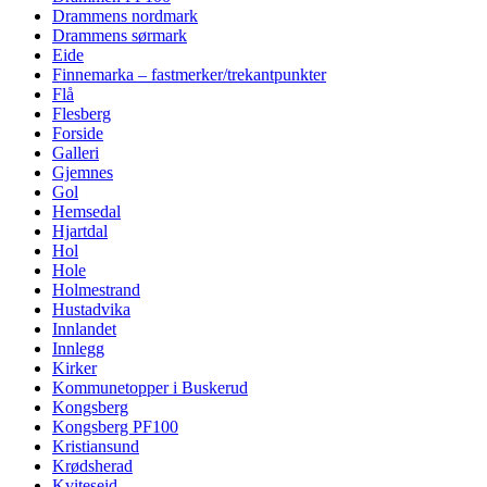
Drammens nordmark
Drammens sørmark
Eide
Finnemarka – fastmerker/trekantpunkter
Flå
Flesberg
Forside
Galleri
Gjemnes
Gol
Hemsedal
Hjartdal
Hol
Hole
Holmestrand
Hustadvika
Innlandet
Innlegg
Kirker
Kommunetopper i Buskerud
Kongsberg
Kongsberg PF100
Kristiansund
Krødsherad
Kviteseid