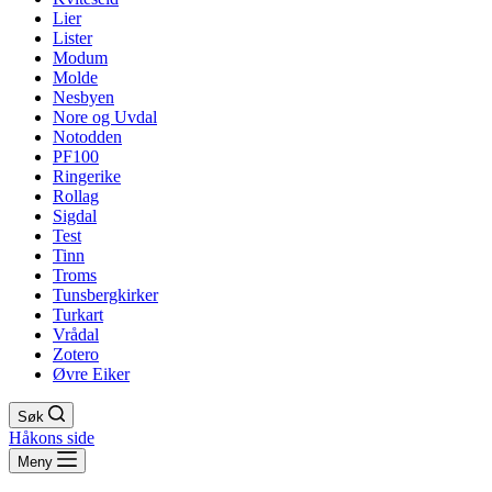
Lier
Lister
Modum
Molde
Nesbyen
Nore og Uvdal
Notodden
PF100
Ringerike
Rollag
Sigdal
Test
Tinn
Troms
Tunsbergkirker
Turkart
Vrådal
Zotero
Øvre Eiker
Søk
Håkons side
Meny