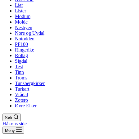
Lier
Lister
Modum
Molde
Nesbyen
Nore og Uvdal
Notodden
PF100
Ringerike
Rollag
Sigdal
Test
Tinn
Troms
Tunsbergkirker
Turkart
Vrådal
Zotero
Øvre Eiker
Søk
Håkons side
Meny