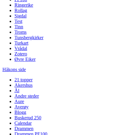
Ringerike
Rollag
Sigdal
Test
Tinn
Troms
Tunsbergkirker
Turkart
Vrådal
Zotero
Øvre Eiker
Håkons side
21 topper
Akershus
Ål
Andre steder
Aure
Averøy
Blogg
Buskerud 250
Calendar
Drammen
Drammen PF100