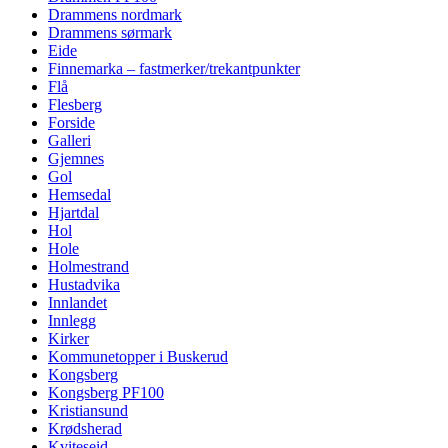
Drammens nordmark
Drammens sørmark
Eide
Finnemarka – fastmerker/trekantpunkter
Flå
Flesberg
Forside
Galleri
Gjemnes
Gol
Hemsedal
Hjartdal
Hol
Hole
Holmestrand
Hustadvika
Innlandet
Innlegg
Kirker
Kommunetopper i Buskerud
Kongsberg
Kongsberg PF100
Kristiansund
Krødsherad
Kviteseid