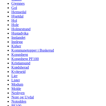
Gjemnes
Gol
Hemsedal
Hjartdal
Hol
Hole
Holmestrand
Hustadvika
Innlandet
Innlegg
Kirker
Kommunetopper i Buskerud
Kongsberg
Kongsberg PF100
Kristiansund
Krødsherad
Kviteseid
Lier
Lister
Modum
Molde
Nesbyen
Nore og Uvdal
Notodden
PF100