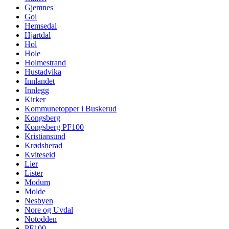
Gjemnes
Gol
Hemsedal
Hjartdal
Hol
Hole
Holmestrand
Hustadvika
Innlandet
Innlegg
Kirker
Kommunetopper i Buskerud
Kongsberg
Kongsberg PF100
Kristiansund
Krødsherad
Kviteseid
Lier
Lister
Modum
Molde
Nesbyen
Nore og Uvdal
Notodden
PF100