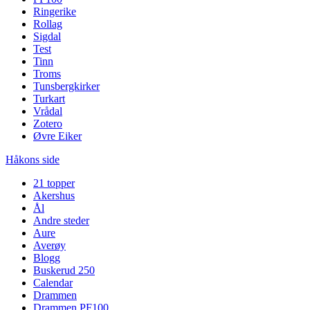
Ringerike
Rollag
Sigdal
Test
Tinn
Troms
Tunsbergkirker
Turkart
Vrådal
Zotero
Øvre Eiker
Håkons side
21 topper
Akershus
Ål
Andre steder
Aure
Averøy
Blogg
Buskerud 250
Calendar
Drammen
Drammen PF100