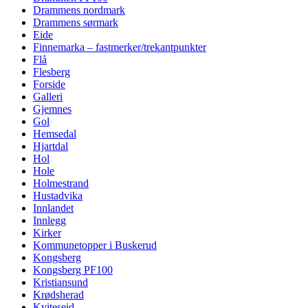
Drammens nordmark
Drammens sørmark
Eide
Finnemarka – fastmerker/trekantpunkter
Flå
Flesberg
Forside
Galleri
Gjemnes
Gol
Hemsedal
Hjartdal
Hol
Hole
Holmestrand
Hustadvika
Innlandet
Innlegg
Kirker
Kommunetopper i Buskerud
Kongsberg
Kongsberg PF100
Kristiansund
Krødsherad
Kviteseid