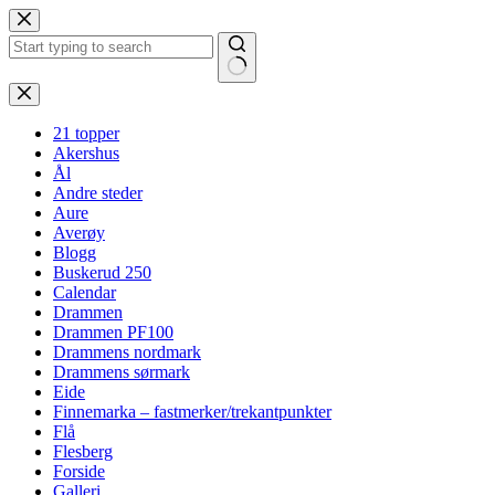
Hopp
til
innholdet
Ingen
resultater
21 topper
Akershus
Ål
Andre steder
Aure
Averøy
Blogg
Buskerud 250
Calendar
Drammen
Drammen PF100
Drammens nordmark
Drammens sørmark
Eide
Finnemarka – fastmerker/trekantpunkter
Flå
Flesberg
Forside
Galleri