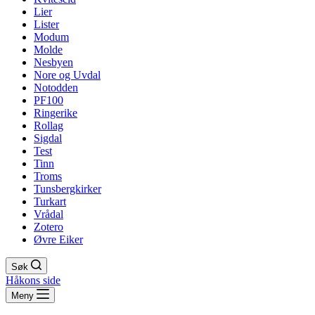
Lier
Lister
Modum
Molde
Nesbyen
Nore og Uvdal
Notodden
PF100
Ringerike
Rollag
Sigdal
Test
Tinn
Troms
Tunsbergkirker
Turkart
Vrådal
Zotero
Øvre Eiker
Søk
Håkons side
Meny