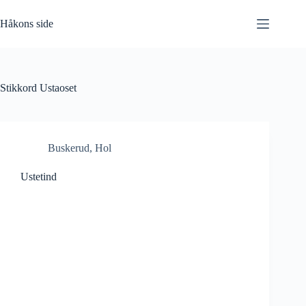
Hopp
til
Håkons side
innholdet
Stikkord
Ustaoset
Buskerud
,
Hol
Ustetind