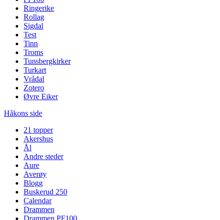
Ringerike
Rollag
Sigdal
Test
Tinn
Troms
Tunsbergkirker
Turkart
Vrådal
Zotero
Øvre Eiker
Håkons side
21 topper
Akershus
Ål
Andre steder
Aure
Averøy
Blogg
Buskerud 250
Calendar
Drammen
Drammen PF100