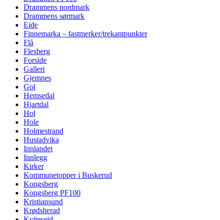
Drammens nordmark
Drammens sørmark
Eide
Finnemarka – fastmerker/trekantpunkter
Flå
Flesberg
Forside
Galleri
Gjemnes
Gol
Hemsedal
Hjartdal
Hol
Hole
Holmestrand
Hustadvika
Innlandet
Innlegg
Kirker
Kommunetopper i Buskerud
Kongsberg
Kongsberg PF100
Kristiansund
Krødsherad
Kviteseid