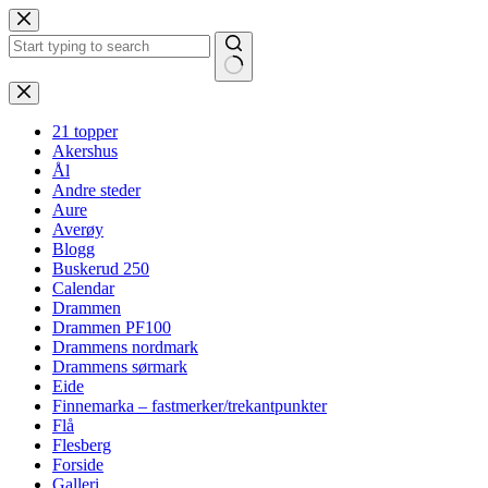
Hopp
til
innholdet
Ingen
resultater
21 topper
Akershus
Ål
Andre steder
Aure
Averøy
Blogg
Buskerud 250
Calendar
Drammen
Drammen PF100
Drammens nordmark
Drammens sørmark
Eide
Finnemarka – fastmerker/trekantpunkter
Flå
Flesberg
Forside
Galleri