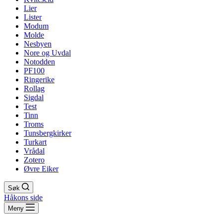
Lier
Lister
Modum
Molde
Nesbyen
Nore og Uvdal
Notodden
PF100
Ringerike
Rollag
Sigdal
Test
Tinn
Troms
Tunsbergkirker
Turkart
Vrådal
Zotero
Øvre Eiker
Søk
Håkons side
Meny