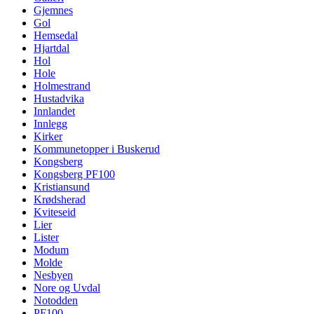
Gjemnes
Gol
Hemsedal
Hjartdal
Hol
Hole
Holmestrand
Hustadvika
Innlandet
Innlegg
Kirker
Kommunetopper i Buskerud
Kongsberg
Kongsberg PF100
Kristiansund
Krødsherad
Kviteseid
Lier
Lister
Modum
Molde
Nesbyen
Nore og Uvdal
Notodden
PF100