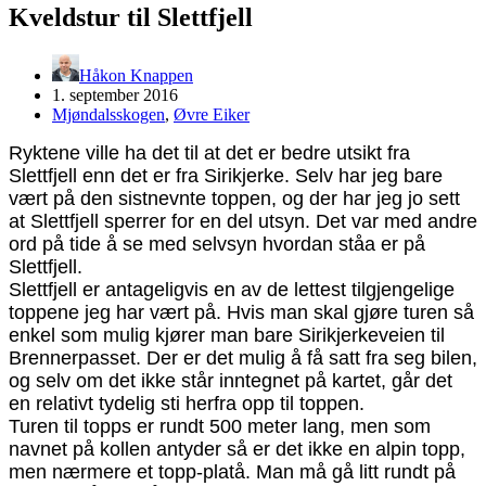
Kveldstur til Slettfjell
Håkon Knappen
1. september 2016
Mjøndalsskogen
,
Øvre Eiker
Ryktene ville ha det til at det er bedre utsikt fra
Slettfjell enn det er fra Sirikjerke. Selv har jeg bare
vært på den sistnevnte toppen, og der har jeg jo sett
at Slettfjell sperrer for en del utsyn. Det var med andre
ord på tide å se med selvsyn hvordan ståa er på
Slettfjell.
Slettfjell er antageligvis en av de lettest tilgjengelige
toppene jeg har vært på. Hvis man skal gjøre turen så
enkel som mulig kjører man bare Sirikjerkeveien til
Brennerpasset. Der er det mulig å få satt fra seg bilen,
og selv om det ikke står inntegnet på kartet, går det
en relativt tydelig sti herfra opp til toppen.
Turen til topps er rundt 500 meter lang, men som
navnet på kollen antyder så er det ikke en alpin topp,
men nærmere et topp-platå. Man må gå litt rundt på