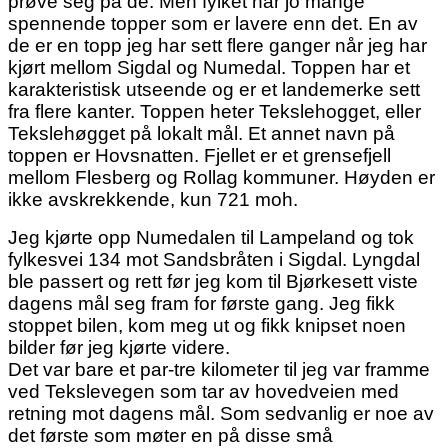
prøve seg på de. Men fylket har jo mange
spennende topper som er lavere enn det. En av
de er en topp jeg har sett flere ganger når jeg har
kjørt mellom Sigdal og Numedal. Toppen har et
karakteristisk utseende og er et landemerke sett
fra flere kanter. Toppen heter Tekslehogget, eller
Tekslehøgget på lokalt mål. Et annet navn på
toppen er Hovsnatten. Fjellet er et grensefjell
mellom Flesberg og Rollag kommuner. Høyden er
ikke avskrekkende, kun 721 moh.
Jeg kjørte opp Numedalen til Lampeland og tok
fylkesvei 134 mot Sandsbråten i Sigdal. Lyngdal
ble passert og rett før jeg kom til Bjørkesett viste
dagens mål seg fram for første gang. Jeg fikk
stoppet bilen, kom meg ut og fikk knipset noen
bilder før jeg kjørte videre.
Det var bare et par-tre kilometer til jeg var framme
ved Tekslevegen som tar av hovedveien med
retning mot dagens mål. Som sedvanlig er noe av
det første som møter en på disse små