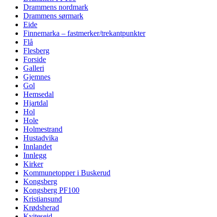
Drammens nordmark
Drammens sørmark
Eide
Finnemarka – fastmerker/trekantpunkter
Flå
Flesberg
Forside
Galleri
Gjemnes
Gol
Hemsedal
Hjartdal
Hol
Hole
Holmestrand
Hustadvika
Innlandet
Innlegg
Kirker
Kommunetopper i Buskerud
Kongsberg
Kongsberg PF100
Kristiansund
Krødsherad
Kviteseid