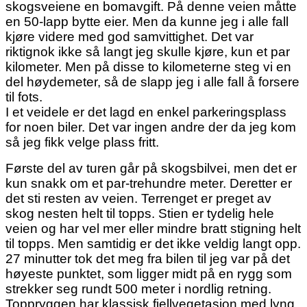
skogsveiene en bomavgift. På denne veien måtte
en 50-lapp bytte eier. Men da kunne jeg i alle fall
kjøre videre med god samvittighet. Det var
riktignok ikke så langt jeg skulle kjøre, kun et par
kilometer. Men på disse to kilometerne steg vi en
del høydemeter, så de slapp jeg i alle fall å forsere
til fots.
I et veidele er det lagd en enkel parkeringsplass
for noen biler. Det var ingen andre der da jeg kom
så jeg fikk velge plass fritt.
Første del av turen går på skogsbilvei, men det er
kun snakk om et par-trehundre meter. Deretter er
det sti resten av veien. Terrenget er preget av
skog nesten helt til topps. Stien er tydelig hele
veien og har vel mer eller mindre bratt stigning helt
til topps. Men samtidig er det ikke veldig langt opp.
27 minutter tok det meg fra bilen til jeg var på det
høyeste punktet, som ligger midt på en rygg som
strekker seg rundt 500 meter i nordlig retning.
Toppryggen har klassisk fjellvegetasjon med lyng