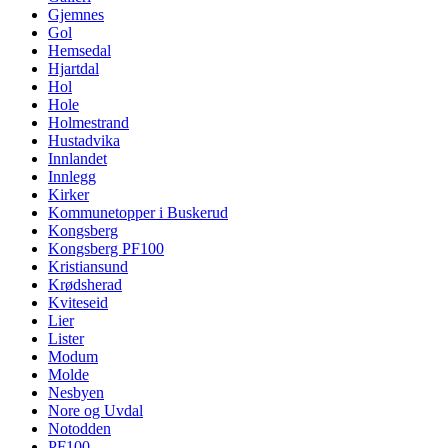
Gjemnes
Gol
Hemsedal
Hjartdal
Hol
Hole
Holmestrand
Hustadvika
Innlandet
Innlegg
Kirker
Kommunetopper i Buskerud
Kongsberg
Kongsberg PF100
Kristiansund
Krødsherad
Kviteseid
Lier
Lister
Modum
Molde
Nesbyen
Nore og Uvdal
Notodden
PF100