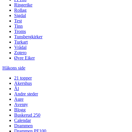
Ringerike
Rollag
Sigdal
Test
Tinn
Troms
Tunsbergkirker
Turkart
Vrådal
Zotero
Øvre Eiker
Håkons side
21 topper
Akershus
Ål
Andre steder
Aure
Averøy
Blogg
Buskerud 250
Calendar
Drammen
Drammen PF100