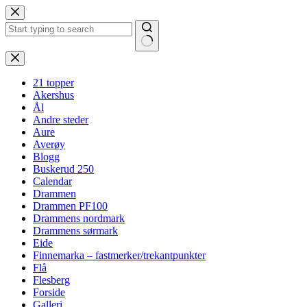
Hopp
til
innholdet
Ingen
resultater
21 topper
Akershus
Ål
Andre steder
Aure
Averøy
Blogg
Buskerud 250
Calendar
Drammen
Drammen PF100
Drammens nordmark
Drammens sørmark
Eide
Finnemarka – fastmerker/trekantpunkter
Flå
Flesberg
Forside
Galleri