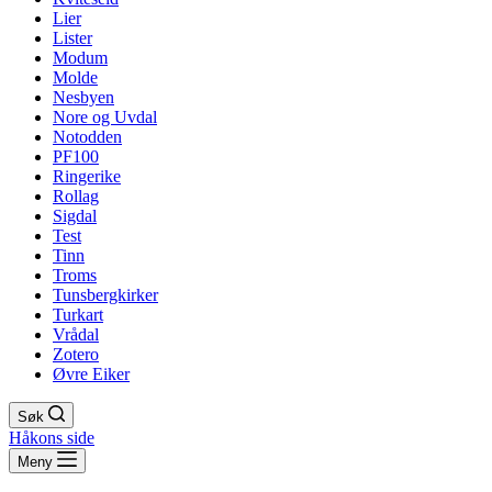
Lier
Lister
Modum
Molde
Nesbyen
Nore og Uvdal
Notodden
PF100
Ringerike
Rollag
Sigdal
Test
Tinn
Troms
Tunsbergkirker
Turkart
Vrådal
Zotero
Øvre Eiker
Søk
Håkons side
Meny