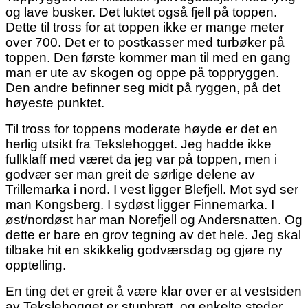
og lave busker. Det luktet også fjell på toppen.
Dette til tross for at toppen ikke er mange meter
over 700. Det er to postkasser med turbøker på
toppen. Den første kommer man til med en gang
man er ute av skogen og oppe på toppryggen.
Den andre befinner seg midt på ryggen, på det
høyeste punktet.
Til tross for toppens moderate høyde er det en
herlig utsikt fra Tekslehogget. Jeg hadde ikke
fullklaff med været da jeg var på toppen, men i
godvær ser man greit de sørlige delene av
Trillemarka i nord. I vest ligger Blefjell. Mot syd ser
man Kongsberg. I sydøst ligger Finnemarka. I
øst/nordøst har man Norefjell og Andersnatten. Og
dette er bare en grov tegning av det hele. Jeg skal
tilbake hit en skikkelig godværsdag og gjøre ny
opptelling.
En ting det er greit å være klar over er at vestsiden
av Tekslehogget er stupbratt, og enkelte steder