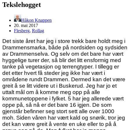
Tekslehogget
Håkon Knappen
20. mai 2017
Flesberg
,
Rollag
Det siste året har jeg i store trekk bare holdt meg i
Drammensmarka, både på nordsiden og sydsiden
av Drammenselva. Og selv om det bare har vært
hyggelige turer der, så blir det litt ensformig med
tanke på vegetasjon og terrengtyper. I tillegg er
det etter hvert få steder jeg ikke har vært i
områdene rundt Drammen. Dermed kan det være
greit å se litt videre ut i Buskerud. Jeg har jo et
uttalt mål om å komme meg opp på alle
kommunetoppene i fylket. 5 har jeg allerede vært
oppe på, så nå er det bare 16 igjen. De som
gjenstår befinner seg stort sett alle over 1000
moh. Siden våren har vært kald og snørik, tror jeg
det kan være greit å vente en uke eller to på å