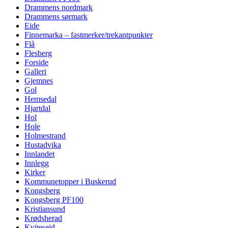
Drammens nordmark
Drammens sørmark
Eide
Finnemarka – fastmerker/trekantpunkter
Flå
Flesberg
Forside
Galleri
Gjemnes
Gol
Hemsedal
Hjartdal
Hol
Hole
Holmestrand
Hustadvika
Innlandet
Innlegg
Kirker
Kommunetopper i Buskerud
Kongsberg
Kongsberg PF100
Kristiansund
Krødsherad
Kviteseid