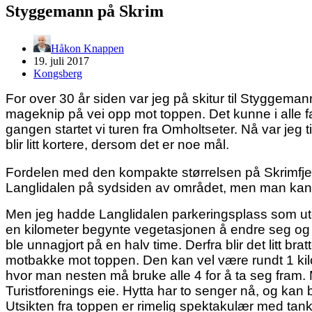
Styggemann på Skrim
Håkon Knappen
19. juli 2017
Kongsberg
For over 30 år siden var jeg på skitur til Styggeman
mageknip på vei opp mot toppen. Det kunne i alle fa
gangen startet vi turen fra Omholtseter. Nå var jeg
blir litt kortere, dersom det er noe mål.
Fordelen med den kompakte størrelsen på Skrimfjell
Langlidalen på sydsiden av området, men man kan o
Men jeg hadde Langlidalen parkeringsplass som utga
en kilometer begynte vegetasjonen å endre seg og de
ble unnagjort på en halv time. Derfra blir det litt br
motbakke mot toppen. Den kan vel være rundt 1 kilom
hvor man nesten må bruke alle 4 for å ta seg fram
Turistforenings eie. Hytta har to senger nå, og k
Utsikten fra toppen er rimelig spektakulær med tanke