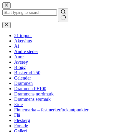
Hopp
til
innholdet
Ingen
resultater
21 topper
Akershus
Ål
Andre steder
Aure
Averøy
Blogg
Buskerud 250
Calendar
Drammen
Drammen PF100
Drammens nordmark
Drammens sørmark
Eide
Finnemarka – fastmerker/trekantpunkter
Flå
Flesberg
Forside
Galleri