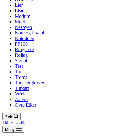
Lier
Lister
Modum
Molde
Nesbyen
Nore og Uvdal
Notodden
PF100
Ringerike
Rollag
Sigdal
Test
Tinn
Troms
Tunsbergkirker
Turkart
Vrådal
Zotero
Øvre Eiker
Søk
Håkons side
Meny