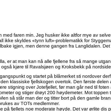
n med faren min. Jeg husker ikke altfor mye av selve 
ll ikke skyldes «tynn luft»-problematikk for Stygge
 tilbake igjen, men denne gangen fra Langlidalen. De
a, er at man kan nå alle fjellene fra så mange utga
gså kjøre til Ravalsjøen og Kroksbekk på nordsiden 
ngspunkt og startet på blåmerket sti nordover derfra
n klassiske fjellskogen overtok. Den første delen av
attere stigning over Jotefjellet, før man går ned til f
eter og stiger drøyt 200 høydemeter. Mot toppen titt
. Men så står man der og titter bort på den gamle b
an brukes av TOTs medlemmer.
 på fjellets noe moderate høyde. Det var ørlite dis p