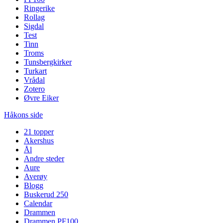
Ringerike
Rollag
Sigdal
Test
Tinn
Troms
Tunsbergkirker
Turkart
Vrådal
Zotero
Øvre Eiker
Håkons side
21 topper
Akershus
Ål
Andre steder
Aure
Averøy
Blogg
Buskerud 250
Calendar
Drammen
Drammen PF100