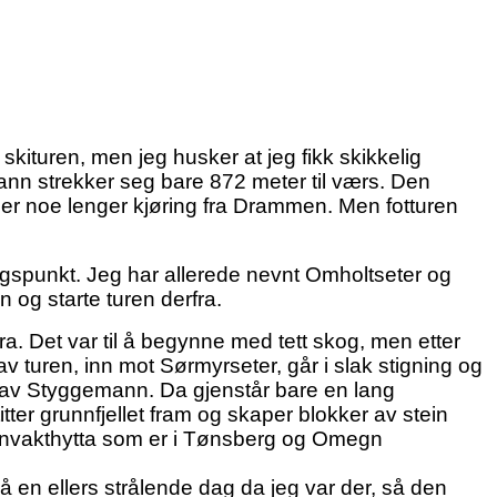
skituren, men jeg husker at jeg fikk skikkelig
mann strekker seg bare 872 meter til værs. Den
t er noe lenger kjøring fra Drammen. Men fotturen
ngspunkt. Jeg har allerede nevnt Omholtseter og
og starte turen derfra.
. Det var til å begynne med tett skog, men etter
 turen, inn mot Sørmyrseter, går i slak stigning og
oten av Styggemann. Da gjenstår bare en lang
er grunnfjellet fram og skaper blokker av stein
rannvakthytta som er i Tønsberg og Omegn
å en ellers strålende dag da jeg var der, så den