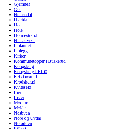
Gjemnes
Gol
Hemsedal
Hjartdal
Hol
Hole
Holmestrand
Hustadvika
Innlandet
Innlegg
Kirker
Kommunetopper i Buskerud
Kongsberg
Kongsberg PF100
Kristiansund
Krødsherad
Kviteseid
Lier
Lister
Modum
Molde
Nesbyen
Nore og Uvdal
Notodden
PF100