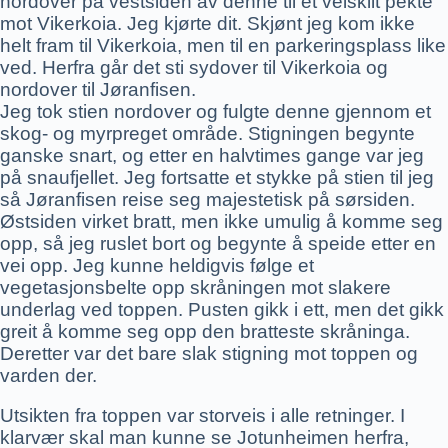
nordover på vestsiden av denne til et veiskilt pekte
mot Vikerkoia. Jeg kjørte dit. Skjønt jeg kom ikke
helt fram til Vikerkoia, men til en parkeringsplass like
ved. Herfra går det sti sydover til Vikerkoia og
nordover til Jøranfisen.
Jeg tok stien nordover og fulgte denne gjennom et
skog- og myrpreget område. Stigningen begynte
ganske snart, og etter en halvtimes gange var jeg
på snaufjellet. Jeg fortsatte et stykke på stien til jeg
så Jøranfisen reise seg majestetisk på sørsiden.
Østsiden virket bratt, men ikke umulig å komme seg
opp, så jeg ruslet bort og begynte å speide etter en
vei opp. Jeg kunne heldigvis følge et
vegetasjonsbelte opp skråningen mot slakere
underlag ved toppen. Pusten gikk i ett, men det gikk
greit å komme seg opp den bratteste skråninga.
Deretter var det bare slak stigning mot toppen og
varden der.
Utsikten fra toppen var storveis i alle retninger. I
klarvær skal man kunne se Jotunheimen herfra,