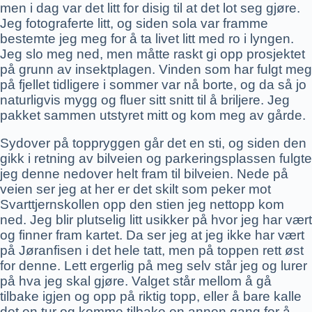
men i dag var det litt for disig til at det lot seg gjøre.
Jeg fotograferte litt, og siden sola var framme
bestemte jeg meg for å ta livet litt med ro i lyngen.
Jeg slo meg ned, men måtte raskt gi opp prosjektet
på grunn av insektplagen. Vinden som har fulgt meg
på fjellet tidligere i sommer var nå borte, og da så jo
naturligvis mygg og fluer sitt snitt til å briljere. Jeg
pakket sammen utstyret mitt og kom meg av gårde.
Sydover på toppryggen går det en sti, og siden den
gikk i retning av bilveien og parkeringsplassen fulgte
jeg denne nedover helt fram til bilveien. Nede på
veien ser jeg at her er det skilt som peker mot
Svarttjernskollen opp den stien jeg nettopp kom
ned. Jeg blir plutselig litt usikker på hvor jeg har vært
og finner fram kartet. Da ser jeg at jeg ikke har vært
på Jøranfisen i det hele tatt, men på toppen rett øst
for denne. Lett ergerlig på meg selv står jeg og lurer
på hva jeg skal gjøre. Valget står mellom å gå
tilbake igjen og opp på riktig topp, eller å bare kalle
det en tur og komme tilbake en annen gang for å