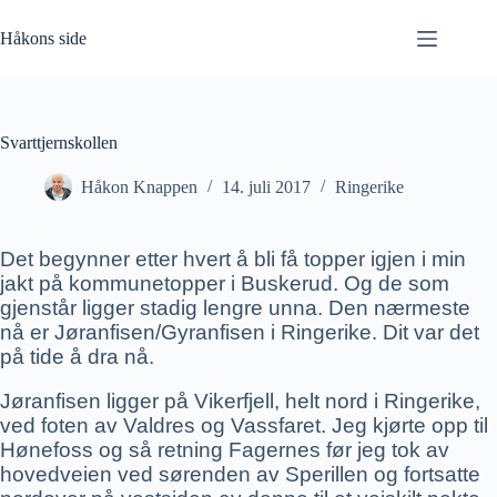
Hopp
til
Håkons side
innholdet
Svarttjernskollen
Håkon Knappen
14. juli 2017
Ringerike
Det begynner etter hvert å bli få topper igjen i min
jakt på kommunetopper i Buskerud. Og de som
gjenstår ligger stadig lengre unna. Den nærmeste
nå er Jøranfisen/Gyranfisen i Ringerike. Dit var det
på tide å dra nå.
Jøranfisen ligger på Vikerfjell, helt nord i Ringerike,
ved foten av Valdres og Vassfaret. Jeg kjørte opp til
Hønefoss og så retning Fagernes før jeg tok av
hovedveien ved sørenden av Sperillen og fortsatte