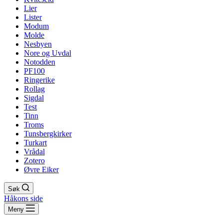
Lier
Lister
Modum
Molde
Nesbyen
Nore og Uvdal
Notodden
PF100
Ringerike
Rollag
Sigdal
Test
Tinn
Troms
Tunsbergkirker
Turkart
Vrådal
Zotero
Øvre Eiker
Søk
Håkons side
Meny