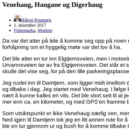
Venehaug, Haugane og Digerhaug
Håkon Knappen
1. desember 2017
Finnemarka
,
Modum
Da var det atter på tide å komme seg opp på noen m
forhåpning om et hyggelig møte var det lov å ha.
Det ble atter en tur inn Elgtjernsveien, men i motsetn
Urvannsveien tar av fra Elgtjernsveien. Det står et 
skulle det vise seg, for på den lille parkeringsplassen
Jeg ruslet inn til Damtjern, som ligger midt imello
og tilbake i dag. Jeg startet med Venehaug. I følge 
nært å kunne kalles en vits. Det ble stort sett til a
mer enn ca. en kilometer, og med GPS’en framme ble d
Som utsiktspunkt er ikke Venehaug særlig ven, men
Ned igjen til Damtjern tok jeg en litt annen rute for 
ble en tur gjennom ur og bush for å komme tilbake 