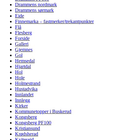
Drammens nordmark
Drammens sørmark
Eide
Finnemarka – fastmerker/trekantpunkter
Flå
Flesberg
Forside
Galleri
Gjemnes
Gol
Hemsedal
Hjartdal
Hol
Hole
Holmestrand
Hustadvika
Innlandet
Innlegg
Kirker
Kommunetopper i Buskerud
Kongsberg
Kongsberg PF100
Kristiansund
Krødsherad
Kviteseid