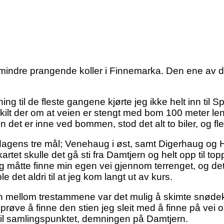
indre prangende koller i Finnemarka. Den ene av de 
ing til de fleste gangene kjørte jeg ikke helt inn til 
skilt der om at veien er stengt med bom 100 meter leng
 det er inne ved bommen, stod det alt to biler, og fler 
m dagens tre mål; Venehaug i øst, samt Digerhaug og H
kartet skulle det gå sti fra Damtjern og helt opp til
t jeg måtte finne min egen vei gjennom terrenget, og de
et aldri til at jeg kom langt ut av kurs.
 mellom trestammene var det mulig å skimte snødekte
å prøve å finne den stien jeg sleit med å finne på vei 
til samlingspunktet, demningen på Damtjern.