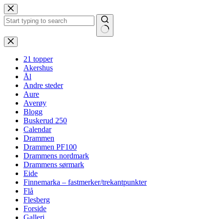
Hopp
til
innholdet
Ingen
resultater
21 topper
Akershus
Ål
Andre steder
Aure
Averøy
Blogg
Buskerud 250
Calendar
Drammen
Drammen PF100
Drammens nordmark
Drammens sørmark
Eide
Finnemarka – fastmerker/trekantpunkter
Flå
Flesberg
Forside
Galleri