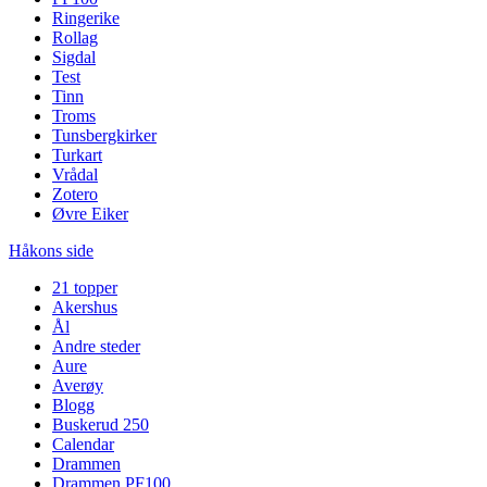
Ringerike
Rollag
Sigdal
Test
Tinn
Troms
Tunsbergkirker
Turkart
Vrådal
Zotero
Øvre Eiker
Håkons side
21 topper
Akershus
Ål
Andre steder
Aure
Averøy
Blogg
Buskerud 250
Calendar
Drammen
Drammen PF100