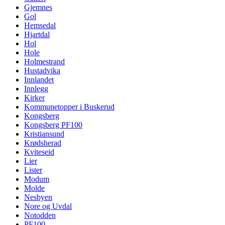
Gjemnes
Gol
Hemsedal
Hjartdal
Hol
Hole
Holmestrand
Hustadvika
Innlandet
Innlegg
Kirker
Kommunetopper i Buskerud
Kongsberg
Kongsberg PF100
Kristiansund
Krødsherad
Kviteseid
Lier
Lister
Modum
Molde
Nesbyen
Nore og Uvdal
Notodden
PF100