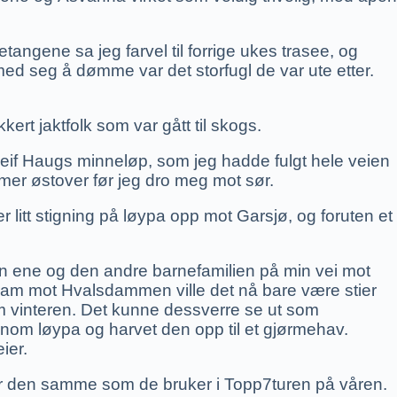
tangene sa jeg farvel til forrige ukes trasee, og
med seg å dømme var det storfugl de var ute etter.
kert jaktfolk som var gått til skogs.
rleif Haugs minneløp, som jeg hadde fulgt hele veien
mer østover før jeg dro meg mot sør.
 litt stigning på løypa opp mot Garsjø, og foruten et
den ene og den andre barnefamilien på min vei mot
 Fram mot Hvalsdammen ville det nå bare være stier
 om vinteren. Det kunne dessverre se ut som
ennom løypa og harvet den opp til et gjørmehav.
ier.
var den samme som de bruker i Topp7turen på våren.