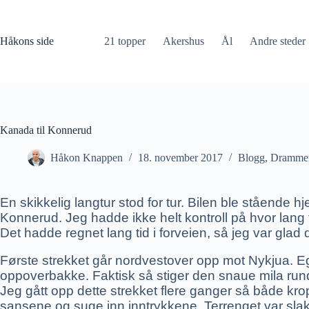
Hopp
til
innholdet
Håkons side
21 topper
Akershus
Ål
Andre steder
Kanada til Konnerud
Håkon Knappen
18. november 2017
Blogg
,
Dramme
En skikkelig langtur stod for tur. Bilen ble stående h
Konnerud. Jeg hadde ikke helt kontroll på hvor lang tur
Det hadde regnet lang tid i forveien, så jeg var glad
Første strekket går nordvestover opp mot Nykjua. Eg
oppoverbakke. Faktisk så stiger den snaue mila rundt 
Jeg gått opp dette strekket flere ganger så både krop
sansene og suge inn inntrykkene. Terrenget var slakt