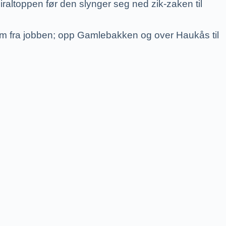
raltoppen før den slynger seg ned zik-zaken til
em fra jobben; opp Gamlebakken og over Haukås til