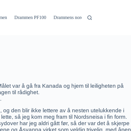
men
Drammen PF100
Drammens nordmark
Drammens sørm
Målet var å gå fra Kanada og hjem til leiligheten på
gen til rådighet.
.
og den blir ikke lettere av å nesten utelukkende i
ette, så jeg kom meg fram til Nordsneisa i fin form.
over har jeg aldri gått før, så der var det å skjerpe
isene og Åsvanna virket som veldig trivelig, med åpen