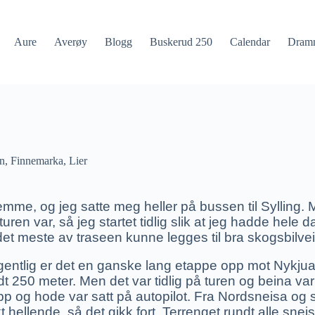
Aure
Averøy
Blogg
Buskerud 250
Calendar
Dram
n
,
Finnemarka
,
Lier
jemme, og jeg satte meg heller på bussen til Sylling. 
en var, så jeg startet tidlig slik at jeg hadde hele da
 det meste av traseen kunne legges til bra skogsbilvei
entlig er det en ganske lang etappe opp mot Nykjua, 
250 meter. Men det var tidlig på turen og beina var l
p og hode var satt på autopilot. Fra Nordsneisa og syd
 hellende, så det gikk fort. Terrenget rundt alle sne