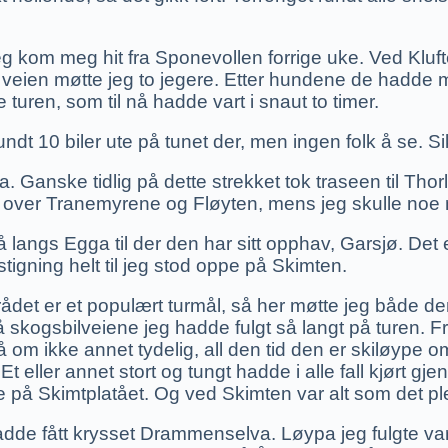
g kom meg hit fra Sponevollen forrige uke. Ved Klufte
å veien møtte jeg to jegere. Etter hundene de hadde 
 turen, som til nå hadde vart i snaut to timer.
ndt 10 biler ute på tunet der, men ingen folk å se. Sik
 Ganske tidlig på dette strekket tok traseen til Tho
a, over Tranemyrene og Fløyten, mens jeg skulle noe 
angs Egga til der den har sitt opphav, Garsjø. Det er
stigning helt til jeg stod oppe på Skimten.
Området er et populært turmål, så her møtte jeg både 
på skogsbilveiene jeg hadde fulgt så langt på turen.
nå om ikke annet tydelig, all den tid den er skiløype
ller annet stort og tungt hadde i alle fall kjørt gj
pe på Skimtplatået. Og ved Skimten var alt som det ple
 hadde fått krysset Drammenselva. Løypa jeg fulgte 