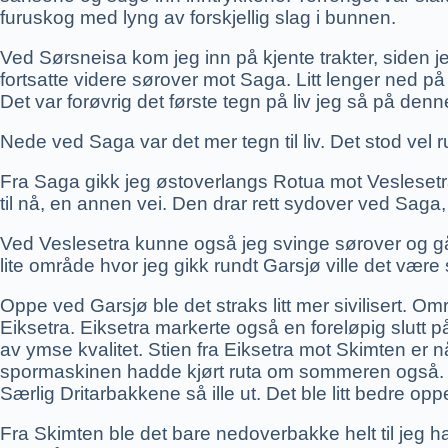
furuskog med lyng av forskjellig slag i bunnen.
Ved Sørsneisa kom jeg inn på kjente trakter, siden je
fortsatte videre sørover mot Saga. Litt lenger ned p
Det var forøvrig det første tegn på liv jeg så på denne
Nede ved Saga var det mer tegn til liv. Det stod vel ru
Fra Saga gikk jeg østoverlangs Rotua mot Veslesetra.
til nå, en annen vei. Den drar rett sydover ved Sag
Ved Veslesetra kunne også jeg svinge sørover og gå l
lite område hvor jeg gikk rundt Garsjø ville det være 
Oppe ved Garsjø ble det straks litt mer sivilisert. 
Eiksetra. Eiksetra markerte også en foreløpig slutt 
av ymse kvalitet. Stien fra Eiksetra mot Skimten er 
spormaskinen hadde kjørt ruta om sommeren også. Et e
Særlig Dritarbakkene så ille ut. Det ble litt bedre op
Fra Skimten ble det bare nedoverbakke helt til jeg