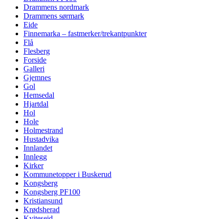
Drammens nordmark
Drammens sørmark
Eide
Finnemarka – fastmerker/trekantpunkter
Flå
Flesberg
Forside
Galleri
Gjemnes
Gol
Hemsedal
Hjartdal
Hol
Hole
Holmestrand
Hustadvika
Innlandet
Innlegg
Kirker
Kommunetopper i Buskerud
Kongsberg
Kongsberg PF100
Kristiansund
Krødsherad
Kviteseid