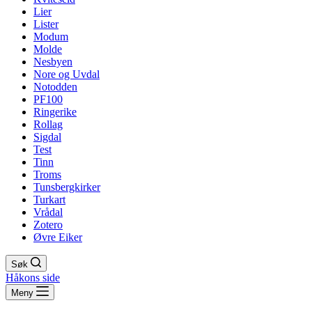
Lier
Lister
Modum
Molde
Nesbyen
Nore og Uvdal
Notodden
PF100
Ringerike
Rollag
Sigdal
Test
Tinn
Troms
Tunsbergkirker
Turkart
Vrådal
Zotero
Øvre Eiker
Søk
Håkons side
Meny