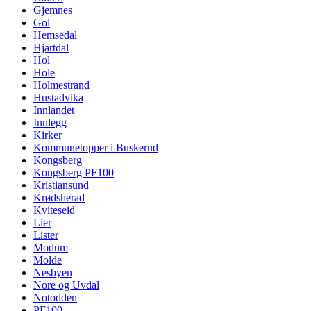
Gjemnes
Gol
Hemsedal
Hjartdal
Hol
Hole
Holmestrand
Hustadvika
Innlandet
Innlegg
Kirker
Kommunetopper i Buskerud
Kongsberg
Kongsberg PF100
Kristiansund
Krødsherad
Kviteseid
Lier
Lister
Modum
Molde
Nesbyen
Nore og Uvdal
Notodden
PF100