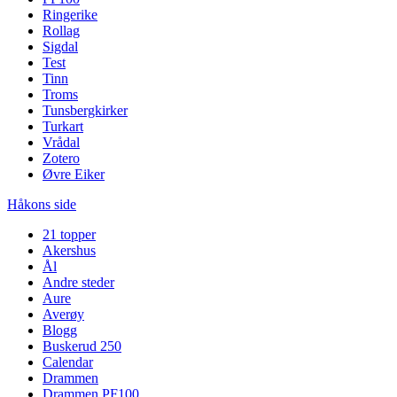
Ringerike
Rollag
Sigdal
Test
Tinn
Troms
Tunsbergkirker
Turkart
Vrådal
Zotero
Øvre Eiker
Håkons side
21 topper
Akershus
Ål
Andre steder
Aure
Averøy
Blogg
Buskerud 250
Calendar
Drammen
Drammen PF100