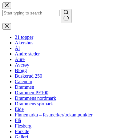
Hopp
til
innholdet
Ingen
resultater
21 topper
Akershus
Ål
Andre steder
Aure
Averøy
Blogg
Buskerud 250
Calendar
Drammen
Drammen PF100
Drammens nordmark
Drammens sørmark
Eide
Finnemarka – fastmerker/trekantpunkter
Flå
Flesberg
Forside
Galleri