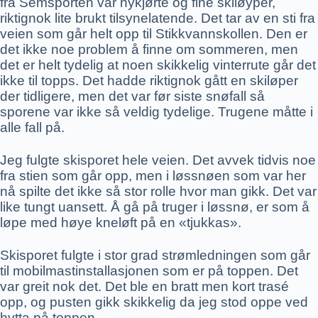
fra Semsporten var nykjørte og fine skiløyper,
riktignok lite brukt tilsynelatende. Det tar av en sti fra
veien som går helt opp til Stikkvannskollen. Den er
det ikke noe problem å finne om sommeren, men
det er helt tydelig at noen skikkelig vinterrute går det
ikke til topps. Det hadde riktignok gått en skiløper
der tidligere, men det var før siste snøfall så
sporene var ikke så veldig tydelige. Trugene måtte i
alle fall på.
Jeg fulgte skisporet hele veien. Det avvek tidvis noe
fra stien som går opp, men i løssnøen som var her
nå spilte det ikke så stor rolle hvor man gikk. Det var
like tungt uansett. Å gå på truger i løssnø, er som å
løpe med høye kneløft på en «tjukkas».
Skisporet fulgte i stor grad strømledningen som går
til mobilmastinstallasjonen som er på toppen. Det
var greit nok det. Det ble en bratt men kort trasé
opp, og pusten gikk skikkelig da jeg stod oppe ved
hytta på toppen.