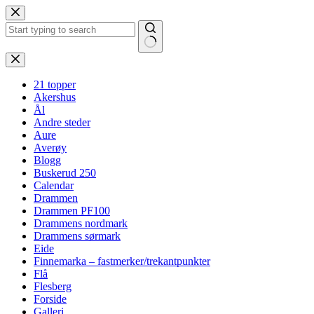
Hopp
til
innholdet
Ingen
resultater
21 topper
Akershus
Ål
Andre steder
Aure
Averøy
Blogg
Buskerud 250
Calendar
Drammen
Drammen PF100
Drammens nordmark
Drammens sørmark
Eide
Finnemarka – fastmerker/trekantpunkter
Flå
Flesberg
Forside
Galleri