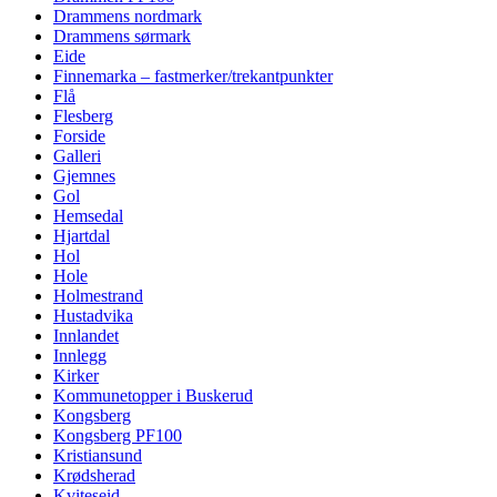
Drammens nordmark
Drammens sørmark
Eide
Finnemarka – fastmerker/trekantpunkter
Flå
Flesberg
Forside
Galleri
Gjemnes
Gol
Hemsedal
Hjartdal
Hol
Hole
Holmestrand
Hustadvika
Innlandet
Innlegg
Kirker
Kommunetopper i Buskerud
Kongsberg
Kongsberg PF100
Kristiansund
Krødsherad
Kviteseid