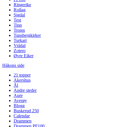
Ringerike
Rollag
Sigdal
Test
Tinn
Troms
Tunsbergkirker
Turkart
Vrådal
Zotero
Øvre Eiker
Håkons side
21 topper
Akershus
Ål
Andre steder
Aure
Averøy
Blogg
Buskerud 250
Calendar
Drammen
Drammen PF100