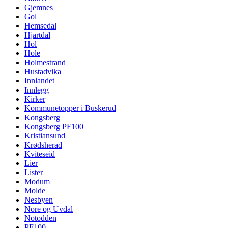
Gjemnes
Gol
Hemsedal
Hjartdal
Hol
Hole
Holmestrand
Hustadvika
Innlandet
Innlegg
Kirker
Kommunetopper i Buskerud
Kongsberg
Kongsberg PF100
Kristiansund
Krødsherad
Kviteseid
Lier
Lister
Modum
Molde
Nesbyen
Nore og Uvdal
Notodden
PF100