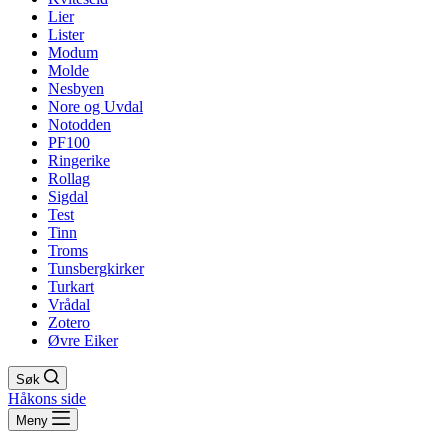
Lier
Lister
Modum
Molde
Nesbyen
Nore og Uvdal
Notodden
PF100
Ringerike
Rollag
Sigdal
Test
Tinn
Troms
Tunsbergkirker
Turkart
Vrådal
Zotero
Øvre Eiker
Søk
Håkons side
Meny