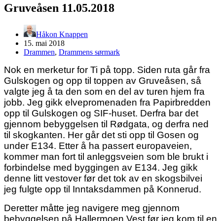
Gruveåsen 11.05.2018
Håkon Knappen
15. mai 2018
Drammen
,
Drammens sørmark
Nok en merketur for Ti på topp. Siden ruta går fra
Gulskogen og opp til toppen av Gruveåsen, så
valgte jeg å ta den som en del av turen hjem fra
jobb. Jeg gikk elvepromenaden fra Papirbredden
opp til Gulskogen og SIF-huset. Derfra bar det
gjennom bebyggelsen til Rødgata, og derfra ned
til skogkanten. Her går det sti opp til Gosen og
under E134. Etter å ha passert europaveien,
kommer man fort til anleggsveien som ble brukt i
forbindelse med byggingen av E134. Jeg gikk
denne litt vestover før det tok av en skogsbilvei
jeg fulgte opp til Inntaksdammen på Konnerud.
Deretter måtte jeg navigere meg gjennom
bebyggelsen på Hallermoen Vest før jeg kom til en