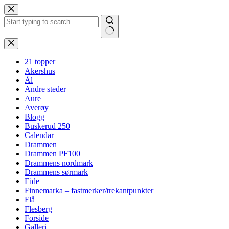
Hopp
til
innholdet
Ingen
resultater
21 topper
Akershus
Ål
Andre steder
Aure
Averøy
Blogg
Buskerud 250
Calendar
Drammen
Drammen PF100
Drammens nordmark
Drammens sørmark
Eide
Finnemarka – fastmerker/trekantpunkter
Flå
Flesberg
Forside
Galleri