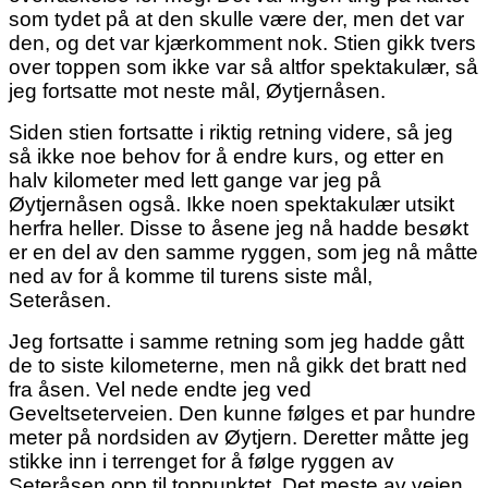
som tydet på at den skulle være der, men det var
den, og det var kjærkomment nok. Stien gikk tvers
over toppen som ikke var så altfor spektakulær, så
jeg fortsatte mot neste mål, Øytjernåsen.
Siden stien fortsatte i riktig retning videre, så jeg
så ikke noe behov for å endre kurs, og etter en
halv kilometer med lett gange var jeg på
Øytjernåsen også. Ikke noen spektakulær utsikt
herfra heller. Disse to åsene jeg nå hadde besøkt
er en del av den samme ryggen, som jeg nå måtte
ned av for å komme til turens siste mål,
Seteråsen.
Jeg fortsatte i samme retning som jeg hadde gått
de to siste kilometerne, men nå gikk det bratt ned
fra åsen. Vel nede endte jeg ved
Geveltseterveien. Den kunne følges et par hundre
meter på nordsiden av Øytjern. Deretter måtte jeg
stikke inn i terrenget for å følge ryggen av
Seteråsen opp til toppunktet. Det meste av veien