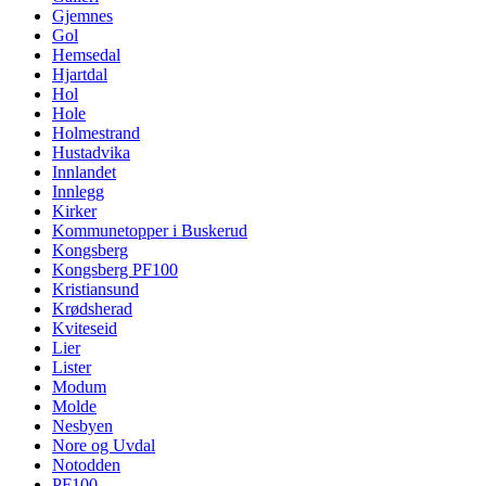
Gjemnes
Gol
Hemsedal
Hjartdal
Hol
Hole
Holmestrand
Hustadvika
Innlandet
Innlegg
Kirker
Kommunetopper i Buskerud
Kongsberg
Kongsberg PF100
Kristiansund
Krødsherad
Kviteseid
Lier
Lister
Modum
Molde
Nesbyen
Nore og Uvdal
Notodden
PF100