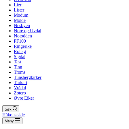
Lier
Lister
Modum
Molde
Nesbyen
Nore og Uvdal
Notodden
PF100
Ringerike
Rollag
Sigdal
Test
Tinn
Troms
Tunsbergkirker
Turkart
Vrådal
Zotero
Øvre Eiker
Søk
Håkons side
Meny