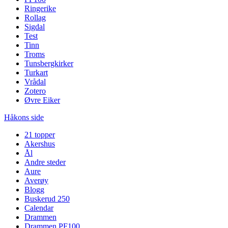
Ringerike
Rollag
Sigdal
Test
Tinn
Troms
Tunsbergkirker
Turkart
Vrådal
Zotero
Øvre Eiker
Håkons side
21 topper
Akershus
Ål
Andre steder
Aure
Averøy
Blogg
Buskerud 250
Calendar
Drammen
Drammen PF100