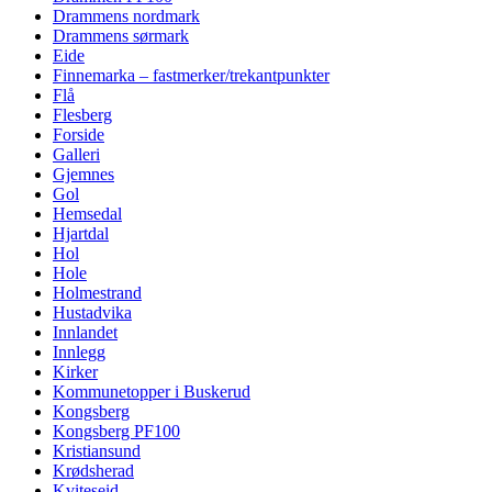
Drammens nordmark
Drammens sørmark
Eide
Finnemarka – fastmerker/trekantpunkter
Flå
Flesberg
Forside
Galleri
Gjemnes
Gol
Hemsedal
Hjartdal
Hol
Hole
Holmestrand
Hustadvika
Innlandet
Innlegg
Kirker
Kommunetopper i Buskerud
Kongsberg
Kongsberg PF100
Kristiansund
Krødsherad
Kviteseid