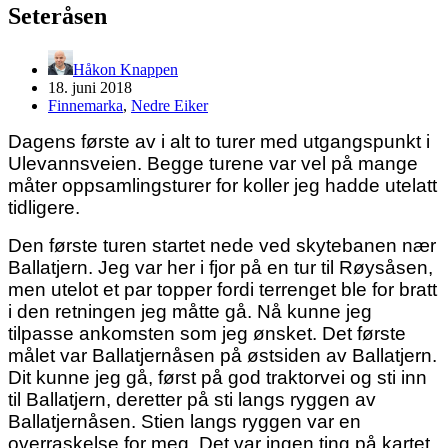
Seteråsen
Håkon Knappen
18. juni 2018
Finnemarka
,
Nedre Eiker
Dagens første av i alt to turer med utgangspunkt i
Ulevannsveien. Begge turene var vel på mange
måter oppsamlingsturer for koller jeg hadde utelatt
tidligere.
Den første turen startet nede ved skytebanen nær
Ballatjern. Jeg var her i fjor på en tur til Røysåsen,
men utelot et par topper fordi terrenget ble for bratt
i den retningen jeg måtte gå. Nå kunne jeg
tilpasse ankomsten som jeg ønsket. Det første
målet var Ballatjernåsen på østsiden av Ballatjern.
Dit kunne jeg gå, først på god traktorvei og sti inn
til Ballatjern, deretter på sti langs ryggen av
Ballatjernåsen. Stien langs ryggen var en
overraskelse for meg. Det var ingen ting på kartet