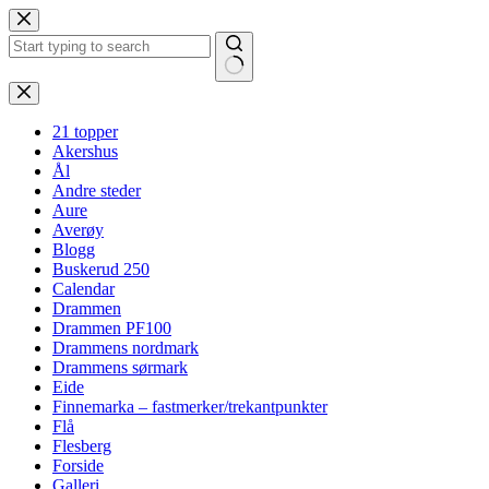
Hopp
til
innholdet
Ingen
resultater
21 topper
Akershus
Ål
Andre steder
Aure
Averøy
Blogg
Buskerud 250
Calendar
Drammen
Drammen PF100
Drammens nordmark
Drammens sørmark
Eide
Finnemarka – fastmerker/trekantpunkter
Flå
Flesberg
Forside
Galleri