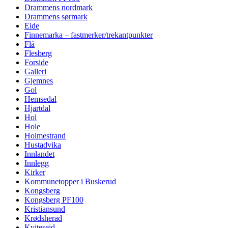
Drammens nordmark
Drammens sørmark
Eide
Finnemarka – fastmerker/trekantpunkter
Flå
Flesberg
Forside
Galleri
Gjemnes
Gol
Hemsedal
Hjartdal
Hol
Hole
Holmestrand
Hustadvika
Innlandet
Innlegg
Kirker
Kommunetopper i Buskerud
Kongsberg
Kongsberg PF100
Kristiansund
Krødsherad
Kviteseid