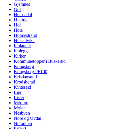
Gjemnes
Gol
Hemsedal
Hjartdal
Hol
Hole
Holmestrand
Hustadvika
Innlandet
Innlegg
Kirker
Kommunetopper i Buskerud
Kongsberg
Kongsberg PF100
Kristiansund
Krødsherad
Kviteseid
Lier
Lister
Modum
Molde
Nesbyen
Nore og Uvdal
Notodden
PF100