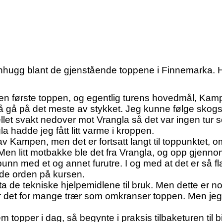
innhugg blant de gjenstående toppene i Finnemarka. He
n første toppen, og egentlig turens hovedmål, Kampen 
å gå på det meste av stykket. Jeg kunne følge skogsbi
llet svakt nedover mot Vrangla så det var ingen tur
 hadde jeg fått litt varme i kroppen.
 Kampen, men det er fortsatt langt til toppunktet, 
en litt motbakke ble det fra Vrangla, og opp gjennom t
nn med et og annet furutre. I og med at det er så fl
de orden på kursen.
ta de tekniske hjelpemidlene til bruk. Men dette er n
 er det for mange trær som omkranser toppen. Men jeg 
m topper i dag, så begynte i praksis tilbaketuren til b