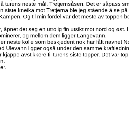
 lå turens neste mål, Tretjernsåsen. Det er såpass sm
 den siste kneika mot Tretjerna ble jeg stående å se 
Kampen. Og til min fordel var det meste av toppen b
 åpnet det seg en utrolig fin utsikt mot nord og øst. 
dominerer, og mellom dem ligger Langevann.
over neste kolle som beskjedent nok har fått navnet No
 Ulevann ligger også under den samme kraftledninge
ar kjappe avstikkere til turens siste topper. Det var t
en.
er.