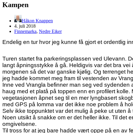
Kampen
Håkon Knappen
4. juli 2018
Finnemarka
,
Nedre Eiker
Endelig en tur hvor jeg kunne få gjort et ordentlig 
Turen startet fra parkeringsplassen ved Ulevann. De
langt åpningsstykke å gå. Heldigvis var det bra vei 
morgenen så det var ganske kjølig. Og terrenget he
jeg hadde kommet meg fram til vestenden av Vrangla
Inne ved Vrangla befinner man seg ved sydenden av
haug med et platå på toppen enn en profilert kolle. M
vegetasjonen åpnet seg til en mer lyngbasert skogbu
med GPS på lomma var det ikke noe problem å hol
Selv ikke toppunktet var det mulig å peke ut uten å 
Noen utsikt å snakke om er det heller ikke. Til det
omgivelsene.
Til tross for at jeg bare hadde vært oppe på en av fe