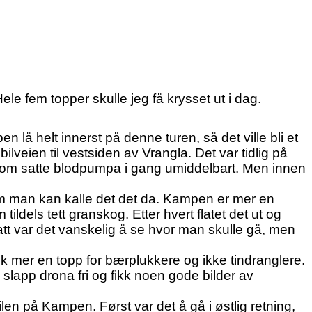
le fem topper skulle jeg få krysset ut i dag.
lå helt innerst på denne turen, så det ville bli et
lveien til vestsiden av Vrangla. Det var tidlig på
 som satte blodpumpa i gang umiddelbart. Men innen
om man kan kalle det det da. Kampen er mer en
ildels tett granskog. Etter hvert flatet det ut og
att var det vanskelig å se hvor man skulle gå, men
ok mer en topp for bærplukkere og ikke tindranglere.
slapp drona fri og fikk noen gode bilder av
ilen på Kampen. Først var det å gå i østlig retning,