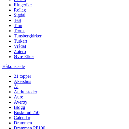
Ringerike
Rollag
Sigdal
Test
Tinn
Troms
Tunsbergkirker
Turkart
Vrådal
Zotero
Øvre Eiker
Håkons side
21 topper
Akershus
Ål
Andre steder
Aure
Averøy
Blogg
Buskerud 250
Calendar
Drammen
Drammen PF100