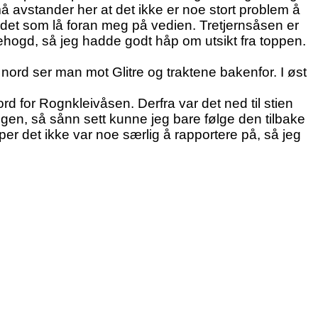
å avstander her at det ikke er noe stort problem å
på det som lå foran meg på vedien. Tretjernsåsen er
ehogd, så jeg hadde godt håp om utsikt fra toppen.
I nord ser man mot Glitre og traktene bakenfor. I øst
rd for Rognkleivåsen. Derfra var det ned til stien
n, så sånn sett kunne jeg bare følge den tilbake
opper det ikke var noe særlig å rapportere på, så jeg