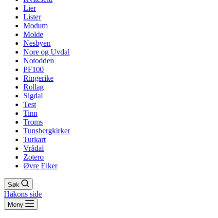
Lier
Lister
Modum
Molde
Nesbyen
Nore og Uvdal
Notodden
PF100
Ringerike
Rollag
Sigdal
Test
Tinn
Troms
Tunsbergkirker
Turkart
Vrådal
Zotero
Øvre Eiker
Søk
Håkons side
Meny