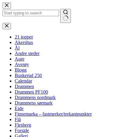
Hopp
til
innholdet
Ingen
resultater
21 topper
Akershus
Ål
Andre steder
Aure
Averøy
Blogg
Buskerud 250
Calendar
Drammen
Drammen PF100
Drammens nordmark
Drammens sørmark
Eide
Finnemarka – fastmerker/trekantpunkter
Flå
Flesberg
Forside
Galleri