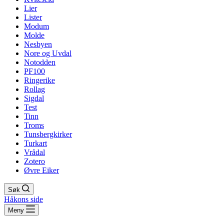
Lier
Lister
Modum
Molde
Nesbyen
Nore og Uvdal
Notodden
PF100
Ringerike
Rollag
Sigdal
Test
Tinn
Troms
Tunsbergkirker
Turkart
Vrådal
Zotero
Øvre Eiker
Søk
Håkons side
Meny