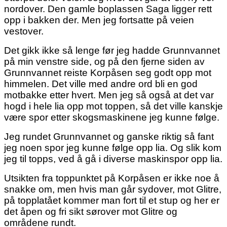
nordover. Den gamle boplassen Saga ligger rett
opp i bakken der. Men jeg fortsatte på veien
vestover.
Det gikk ikke så lenge før jeg hadde Grunnvannet
på min venstre side, og på den fjerne siden av
Grunnvannet reiste Korpåsen seg godt opp mot
himmelen. Det ville med andre ord bli en god
motbakke etter hvert. Men jeg så også at det var
hogd i hele lia opp mot toppen, så det ville kanskje
være spor etter skogsmaskinene jeg kunne følge.
Jeg rundet Grunnvannet og ganske riktig så fant
jeg noen spor jeg kunne følge opp lia. Og slik kom
jeg til topps, ved å gå i diverse maskinspor opp lia.
Utsikten fra toppunktet på Korpåsen er ikke noe å
snakke om, men hvis man går sydover, mot Glitre,
på topplatået kommer man fort til et stup og her er
det åpen og fri sikt sørover mot Glitre og
områdene rundt.