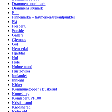
Drammens nordmark
Drammens sørmark
Eide
Finnemarka – fastmerker/trekantpunkter
Flå
Flesberg
Forside
Galleri
Gjemnes
Gol
Hemsedal
Hjartdal
Hol
Hole
Holmestrand
Hustadvika
Innlandet
Innlegg
Kirker
Kommunetopper i Buskerud
Kongsberg
Kongsberg PF100
Kristiansund
Krødsherad
Kviteseid