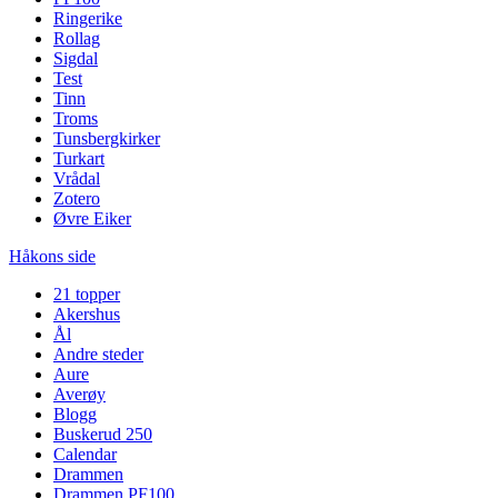
Ringerike
Rollag
Sigdal
Test
Tinn
Troms
Tunsbergkirker
Turkart
Vrådal
Zotero
Øvre Eiker
Håkons side
21 topper
Akershus
Ål
Andre steder
Aure
Averøy
Blogg
Buskerud 250
Calendar
Drammen
Drammen PF100