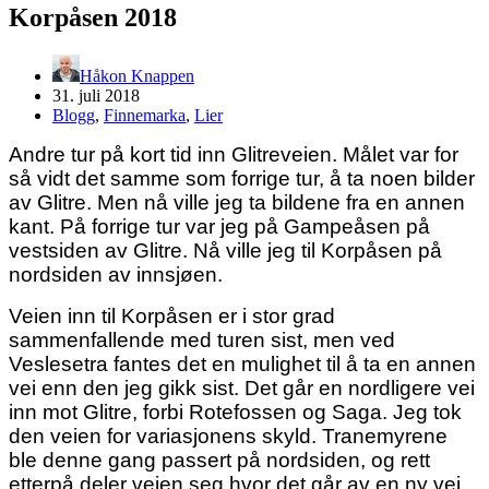
Korpåsen 2018
Håkon Knappen
31. juli 2018
Blogg
,
Finnemarka
,
Lier
Andre tur på kort tid inn Glitreveien. Målet var for
så vidt det samme som forrige tur, å ta noen bilder
av Glitre. Men nå ville jeg ta bildene fra en annen
kant. På forrige tur var jeg på Gampeåsen på
vestsiden av Glitre. Nå ville jeg til Korpåsen på
nordsiden av innsjøen.
Veien inn til Korpåsen er i stor grad
sammenfallende med turen sist, men ved
Veslesetra fantes det en mulighet til å ta en annen
vei enn den jeg gikk sist. Det går en nordligere vei
inn mot Glitre, forbi Rotefossen og Saga. Jeg tok
den veien for variasjonens skyld. Tranemyrene
ble denne gang passert på nordsiden, og rett
etterpå deler veien seg hvor det går av en ny vei