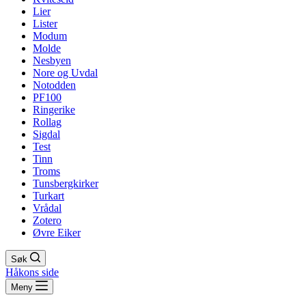
Lier
Lister
Modum
Molde
Nesbyen
Nore og Uvdal
Notodden
PF100
Ringerike
Rollag
Sigdal
Test
Tinn
Troms
Tunsbergkirker
Turkart
Vrådal
Zotero
Øvre Eiker
Søk
Håkons side
Meny