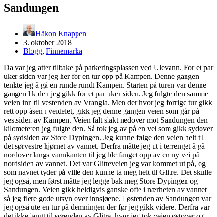
Sandungen
Håkon Knappen
3. oktober 2018
Blogg
,
Finnemarka
Da var jeg atter tilbake på parkeringsplassen ved Ulevann. For et par
uker siden var jeg her for en tur opp på Kampen. Denne gangen
tenkte jeg å gå en runde rundt Kampen. Starten på turen var denne
gangen lik den jeg gikk for et par uker siden. Jeg fulgte den samme
veien inn til vestenden av Vrangla. Men der hvor jeg forrige tur gikk
rett opp åsen i veidelet, gikk jeg denne gangen veien som går på
vestsiden av Kampen. Veien falt slakt nedover mot Sandungen den
kilometeren jeg fulgte den. Så tok jeg av på en vei som gikk sydover
på sydsiden av Store Dypingen. Jeg kunne følge den veien helt til
det sørvestre hjørnet av vannet. Derfra måtte jeg ut i terrenget å gå
nordover langs vannkanten til jeg ble fanget opp av en ny vei på
nordsiden av vannet. Det var Glitreveien jeg var kommet ut på, og
som navnet tyder på ville den kunne ta meg helt til Glitre. Det skulle
jeg også, men først måtte jeg legge bak meg Store Dypingen og
Sandungen. Veien gikk heldigvis ganske ofte i nærheten av vannet
så jeg flere gode utsyn over innsjøene. I østenden av Sandungen var
jeg også ute en tur på demningen der før jeg gikk videre. Derfra var
det ikke langt til sørenden av Glitre, hvor jeg tok veien østover og