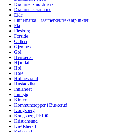
Drammens nordmark
Drammens sørmark
Eide
Finnemarka – fastmerker/trekantpunkter
Flå
Flesberg
Forside
Galleri
Gjemnes
Gol
Hemsedal
Hjartdal
Hol
Hole
Holmestrand
Hustadvika
Innlandet
Innlegg
Kirker
Kommunetopper i Buskerud
Kongsberg
Kongsberg PF100
Kristiansund
Krødsherad
Kviteseid