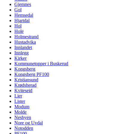
Gjemnes
Gol
Hemsedal
Hjartdal
Hol
Hole
Holmestrand
Hustadvika
Innlandet
Innlegg
Kirker
Kommunetopper i Buskerud
Kongsberg
Kongsberg PF100
Kristiansund
Krødsherad
Kviteseid
Lier
Lister
Modum
Molde
Nesbyen
Nore og Uvdal
Notodden
PF100