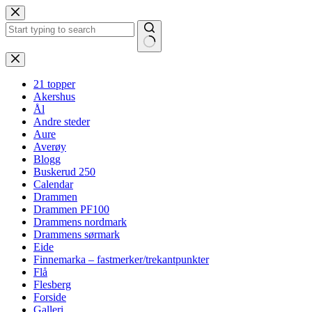
Hopp
til
innholdet
Ingen
resultater
21 topper
Akershus
Ål
Andre steder
Aure
Averøy
Blogg
Buskerud 250
Calendar
Drammen
Drammen PF100
Drammens nordmark
Drammens sørmark
Eide
Finnemarka – fastmerker/trekantpunkter
Flå
Flesberg
Forside
Galleri