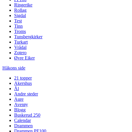
Ringerike
Rollag
Sigdal
Test
Tinn
Troms
Tunsbergkirker
Turkart
Vrådal
Zotero
Øvre Eiker
Håkons side
21 topper
Akershus
Ål
Andre steder
Aure
Averøy
Blogg
Buskerud 250
Calendar
Drammen
Drammen PF100