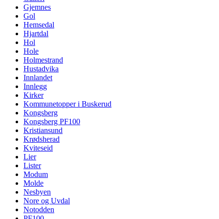
Gjemnes
Gol
Hemsedal
Hjartdal
Hol
Hole
Holmestrand
Hustadvika
Innlandet
Innlegg
Kirker
Kommunetopper i Buskerud
Kongsberg
Kongsberg PF100
Kristiansund
Krødsherad
Kviteseid
Lier
Lister
Modum
Molde
Nesbyen
Nore og Uvdal
Notodden
PF100