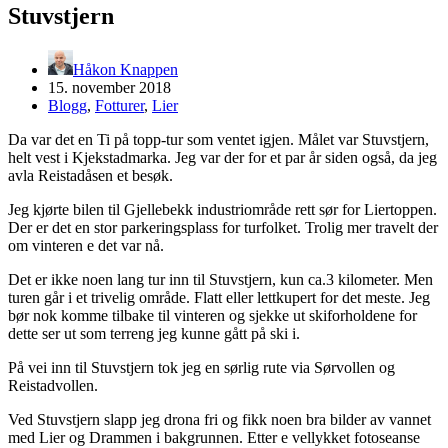
Stuvstjern
Håkon Knappen
15. november 2018
Blogg
,
Fotturer
,
Lier
Da var det en Ti på topp-tur som ventet igjen. Målet var Stuvstjern,
helt vest i Kjekstadmarka. Jeg var der for et par år siden også, da jeg
avla Reistadåsen et besøk.
Jeg kjørte bilen til Gjellebekk industriområde rett sør for Liertoppen.
Der er det en stor parkeringsplass for turfolket. Trolig mer travelt der
om vinteren e det var nå.
Det er ikke noen lang tur inn til Stuvstjern, kun ca.3 kilometer. Men
turen går i et trivelig område. Flatt eller lettkupert for det meste. Jeg
bør nok komme tilbake til vinteren og sjekke ut skiforholdene for
dette ser ut som terreng jeg kunne gått på ski i.
På vei inn til Stuvstjern tok jeg en sørlig rute via Sørvollen og
Reistadvollen.
Ved Stuvstjern slapp jeg drona fri og fikk noen bra bilder av vannet
med Lier og Drammen i bakgrunnen. Etter e vellykket fotoseanse