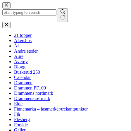
Hopp
til
innholdet
Ingen
resultater
21 topper
Akershus
Ål
Andre steder
Aure
Averøy
Blogg
Buskerud 250
Calendar
Drammen
Drammen PF100
Drammens nordmark
Drammens sørmark
Eide
Finnemarka – fastmerker/trekantpunkter
Flå
Flesberg
Forside
Galleri