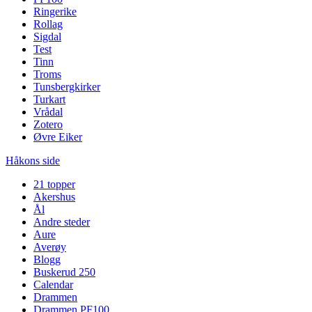
Ringerike
Rollag
Sigdal
Test
Tinn
Troms
Tunsbergkirker
Turkart
Vrådal
Zotero
Øvre Eiker
Håkons side
21 topper
Akershus
Ål
Andre steder
Aure
Averøy
Blogg
Buskerud 250
Calendar
Drammen
Drammen PF100