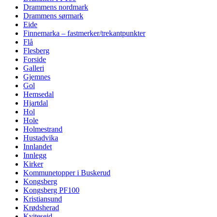
Drammens nordmark
Drammens sørmark
Eide
Finnemarka – fastmerker/trekantpunkter
Flå
Flesberg
Forside
Galleri
Gjemnes
Gol
Hemsedal
Hjartdal
Hol
Hole
Holmestrand
Hustadvika
Innlandet
Innlegg
Kirker
Kommunetopper i Buskerud
Kongsberg
Kongsberg PF100
Kristiansund
Krødsherad
Kviteseid