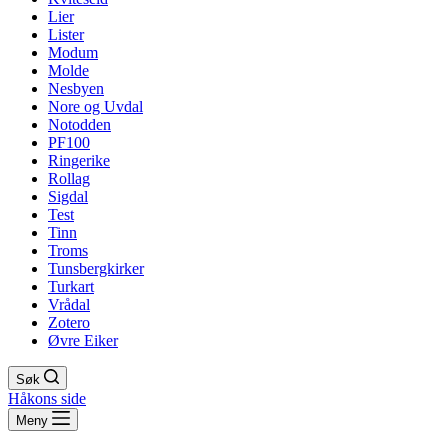
Lier
Lister
Modum
Molde
Nesbyen
Nore og Uvdal
Notodden
PF100
Ringerike
Rollag
Sigdal
Test
Tinn
Troms
Tunsbergkirker
Turkart
Vrådal
Zotero
Øvre Eiker
Søk
Håkons side
Meny