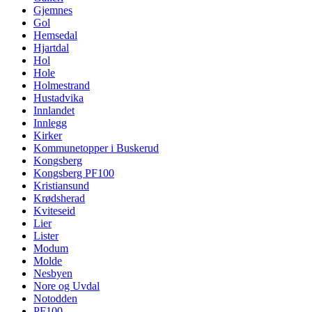
Gjemnes
Gol
Hemsedal
Hjartdal
Hol
Hole
Holmestrand
Hustadvika
Innlandet
Innlegg
Kirker
Kommunetopper i Buskerud
Kongsberg
Kongsberg PF100
Kristiansund
Krødsherad
Kviteseid
Lier
Lister
Modum
Molde
Nesbyen
Nore og Uvdal
Notodden
PF100