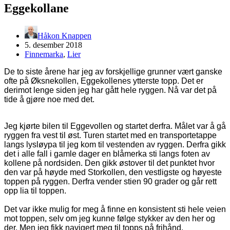
Eggekollane
Håkon Knappen
5. desember 2018
Finnemarka
,
Lier
De to siste årene har jeg av forskjellige grunner vært ganske
ofte på Øksnekollen, Eggekollenes ytterste topp. Det er
derimot lenge siden jeg har gått hele ryggen. Nå var det på
tide å gjøre noe med det.
Jeg kjørte bilen til Eggevollen og startet derfra. Målet var å gå
ryggen fra vest til øst. Turen startet med en transportetappe
langs lysløypa til jeg kom til vestenden av ryggen. Derfra gikk
det i alle fall i gamle dager en blåmerka sti langs foten av
kollene på nordsiden. Den gikk østover til det punktet hvor
den var på høyde med Storkollen, den vestligste og høyeste
toppen på ryggen. Derfra vender stien 90 grader og går rett
opp lia til toppen.
Det var ikke mulig for meg å finne en konsistent sti hele veien
mot toppen, selv om jeg kunne følge stykker av den her og
der. Men jeg fikk navigert meg til topps på frihånd.