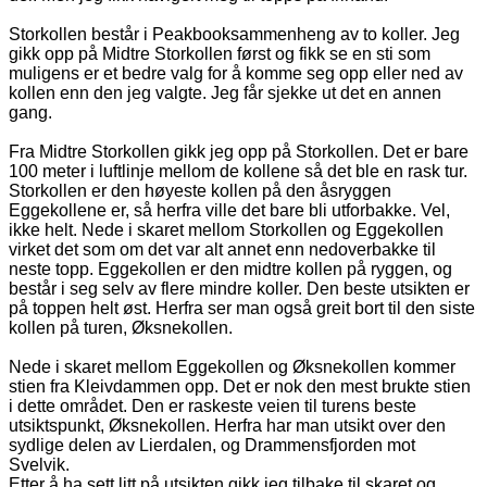
Storkollen består i Peakbooksammenheng av to koller. Jeg
gikk opp på Midtre Storkollen først og fikk se en sti som
muligens er et bedre valg for å komme seg opp eller ned av
kollen enn den jeg valgte. Jeg får sjekke ut det en annen
gang.
Fra Midtre Storkollen gikk jeg opp på Storkollen. Det er bare
100 meter i luftlinje mellom de kollene så det ble en rask tur.
Storkollen er den høyeste kollen på den åsryggen
Eggekollene er, så herfra ville det bare bli utforbakke. Vel,
ikke helt. Nede i skaret mellom Storkollen og Eggekollen
virket det som om det var alt annet enn nedoverbakke til
neste topp. Eggekollen er den midtre kollen på ryggen, og
består i seg selv av flere mindre koller. Den beste utsikten er
på toppen helt øst. Herfra ser man også greit bort til den siste
kollen på turen, Øksnekollen.
Nede i skaret mellom Eggekollen og Øksnekollen kommer
stien fra Kleivdammen opp. Det er nok den mest brukte stien
i dette området. Den er raskeste veien til turens beste
utsiktspunkt, Øksnekollen. Herfra har man utsikt over den
sydlige delen av Lierdalen, og Drammensfjorden mot
Svelvik.
Etter å ha sett litt på utsikten gikk jeg tilbake til skaret og