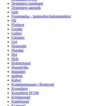
Drammens nordmark
Drammens sørmark
Eide
Finnemarka – fastmerker/trekantpunkter
Flå
Flesberg
Forside
Galleri
Gjemnes
Gol
Hemsedal
Hjartdal
Hol
Hole
Holmestrand
Hustadvika
Innlandet
Innlegg
Kirker
Kommunetopper i Buskerud
Kongsberg
Kongsberg PF100
Kristiansund
Krødsherad
Kviteseid