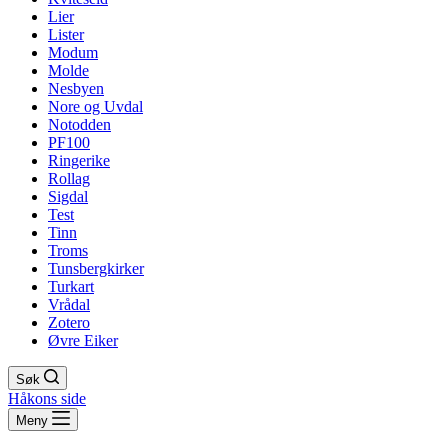
Lier
Lister
Modum
Molde
Nesbyen
Nore og Uvdal
Notodden
PF100
Ringerike
Rollag
Sigdal
Test
Tinn
Troms
Tunsbergkirker
Turkart
Vrådal
Zotero
Øvre Eiker
Søk
Håkons side
Meny