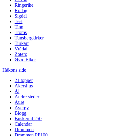
Ringerike
Rollag
Sigdal
Test
Tinn
Troms
Tunsbergkirker
Turkart
Vrådal
Zotero
Øvre Eiker
Håkons side
21 topper
Akershus
Ål
Andre steder
Aure
Averøy
Blogg
Buskerud 250
Calendar
Drammen
Drammen PF100