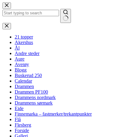
Hopp
til
innholdet
Ingen
resultater
21 topper
Akershus
Ål
Andre steder
Aure
Averøy
Blogg
Buskerud 250
Calendar
Drammen
Drammen PF100
Drammens nordmark
Drammens sørmark
Eide
Finnemarka – fastmerker/trekantpunkter
Flå
Flesberg
Forside
Galleri