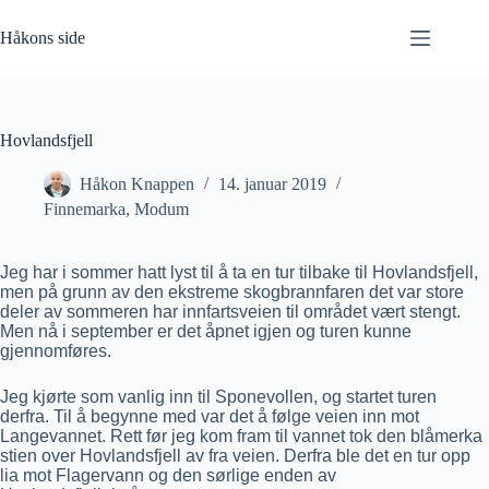
Hopp
til
Håkons side
innholdet
Hovlandsfjell
Håkon Knappen
14. januar 2019
Finnemarka
,
Modum
Jeg har i sommer hatt lyst til å ta en tur tilbake til Hovlandsfjell,
men på grunn av den ekstreme skogbrannfaren det var store
deler av sommeren har innfartsveien til området vært stengt.
Men nå i september er det åpnet igjen og turen kunne
gjennomføres.
Jeg kjørte som vanlig inn til Sponevollen, og startet turen
derfra. Til å begynne med var det å følge veien inn mot
Langevannet. Rett før jeg kom fram til vannet tok den blåmerka
stien over Hovlandsfjell av fra veien. Derfra ble det en tur opp
lia mot Flagervann og den sørlige enden av