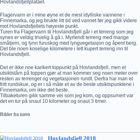
Hovlandsfjellplatået.
Flagervann er i mine øyne et de mest idylliske vannene i
Finnemarka, og jeg brukte litt tid ved vannet før jeg gikk videre
mot Hovlandsfjellets høyeste punkt.
Turen fra Flagervann til Hovlandsfjell går i et terreng som jeg
synes er veldig trivelig å gå i. Myrlendt terreng med mange
småtjern, og tynn furuskog med lyngvegetasjon og åpent berg.
Det ble noen koselige kilometere i lett kupert terreng inn til
Hovlandsfjell.
Det er ikke noe karikert toppunkt på Hovlandsfjell, men et
utsiktstårn på toppen gjør at man kommer seg noen meter over
resten av terrenget og vegetasjonen rundt. Derfra har man et
fritt rundskue, og er i så måte et av de beste utsiktspunktene i
Finnemarka, om ikke det beste.
Tilbaketuren gikk samme vei som jeg kom, og oppsumert var
det en tur på snaut 10 kilometer og snaut 3 timer.
Bilder fra turen
Hovlandsfjell 2018