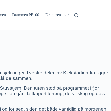
men
Drammen PF100
Drammens nordmark
Drammens sørm
sjekkinger. I vestre delen av Kjekstadmarka ligger
å slå de sammen.
r Stuvstjern. Den turen stod på programmet i fjor
og stien går i lettkupert terreng, dels i skog og dels
i og for seg, siden det både var tidlig på morgenen