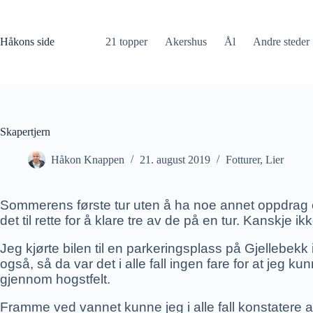
Hopp
til
innholdet
Håkons side
21 topper
Akershus
Ål
Andre steder
Skapertjern
Håkon Knappen
21. august 2019
Fotturer
,
Lier
Sommerens første tur uten å ha noe annet oppdrag e
det til rette for å klare tre av de på en tur. Kanskje
Jeg kjørte bilen til en parkeringsplass på Gjellebekk
også, så da var det i alle fall ingen fare for at jeg ku
gjennom hogstfelt.
Framme ved vannet kunne jeg i alle fall konstatere a