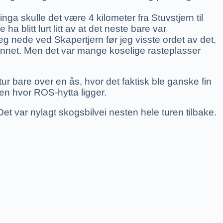
ga skulle det være 4 kilometer fra Stuvstjern til
a blitt lurt litt av at det neste bare var
 jeg nede ved Skapertjern før jeg visste ordet av det.
annet. Men det var mange koselige rasteplasser
ur bare over en ås, hvor det faktisk ble ganske fin
len hvor ROS-hytta ligger.
t. Det var nylagt skogsbilvei nesten hele turen tilbake.