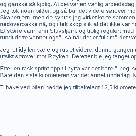
og ganske så kjølig. At det var en vanlig arbeidsdag 
Jeg tok noen bilder, og så bar det videre sørover mot
Skapertjern, men de syntes jeg virket korte sammenlign
nedoverbakke nå, og i tett skog slik at det ikke var n
Et større vann enn Stuvstjern, og trolig regulert 
rundt dette vannet også, så når det er fullt må det vær
Jeg lot idyllen være og ruslet videre, denne gangen 
utsikt sørover mot Røyken. Deretter ble jeg fanget op
Etter en rask sprint opp til hytta var det bare å begi se
Bare den siste kilometeren var det annet underlag. M
Tilbake ved bilen hadde jeg tilbakelagt 12,5 kilomete