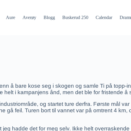
Aure
Averøy
Blogg
Buskerud 250
Calendar
Dram
nn å bare kose seg i skogen og samle Ti på topp-inn
 ikke helt i kampanjens ånd, men det ble for fristende 
 industriområde, og startet ture derfra. Første mål va
nne gå feil. Turen bort til vannet var på omtrent 4 km, 
t jeg hadde det for meg selv. Ikke helt overraskende 