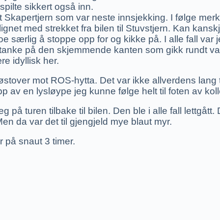
spilte sikkert også inn.
 Skapertjern som var neste innsjekking. I følge merkin
et med strekket fra bilen til Stuvstjern. Kan kanskje h
oe særlig å stoppe opp for og kikke på. I alle fall var
med tanke på den skjemmende kanten som gikk rundt v
e idyllisk her.
østover mot ROS-hytta. Det var ikke allverdens lang t
p av en lysløype jeg kunne følge helt til foten av kol
g på turen tilbake til bilen. Den ble i alle fall lettgåt
en da var det til gjengjeld mye blaut myr.
r på snaut 3 timer.