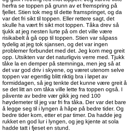
herfra se toppen på grunn av et fremspring på
fjellet. Stien tok meg til dette framspringet, og da
var det fri sikt til toppen. Eller rettere sagt, det
skulle ha vært fri sikt mot toppen. Tåka drev så
tjukk at jeg nesten lurte på om det ville være
risikabelt å gå opp til toppen. Stien var såpass
tydelig at jeg tok sjansen, og det var ingen
problemer forbundet med det. Jeg kom meg greit
opp. Utsikten var det naturligvis verre med. Tjukk
tåke la en demper på stemninga, men jeg så at
det var god driv i skyene, og været utenom selve
toppen var egentlig blitt riktig bra i løpet av
formiddagen, så jeg tenkte det kunne være greit å
se det litt an om tåka ville lette fra toppen også. I
påvente av bedre vær gikk jeg ned 100
høydemeter til jeg var fri fra tåka. Der var det bare
å legge seg til i lyngen å håpe på bedre tider. Og
bedre tider kom, etter et par timer. Da hadde jeg
rukket en god lur i lyngen, og jeg kjente at sola
hadde tatt i fjeset en stund.