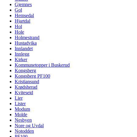
Gjemnes
Gol
Hemsedal
Hjartdal
Hol
Hole
Holmestrand
Hustadvika
Innlandet
Innlegg
Kirker
Kommunetopper i Buskerud
Kongsberg
Kongsberg PF100
Kristiansund
Krødsherad
Kviteseid
Lier
Lister
Modum
Molde
Nesbyen
Nore og Uvdal
Notodden
PF100