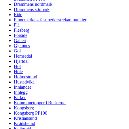
Drammens nordmark
Drammens sørmark
Eide
Finnemarka – fastmerker/trekantpunkter
Flå
Flesberg
Forside
Galleri
Gjemnes
Gol
Hemsedal
Hjartdal
Hol
Hole
Holmestrand
Hustadvika
Innlandet
Innlegg
Kirker
Kommunetopper i Buskerud
Kongsberg
Kongsberg PF100
Kristiansund
Krødsherad
Kviteseid