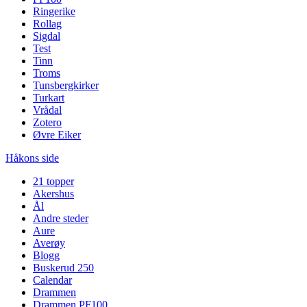
Ringerike
Rollag
Sigdal
Test
Tinn
Troms
Tunsbergkirker
Turkart
Vrådal
Zotero
Øvre Eiker
Håkons side
21 topper
Akershus
Ål
Andre steder
Aure
Averøy
Blogg
Buskerud 250
Calendar
Drammen
Drammen PF100