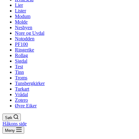
Lier
Lister
Modum
Molde
Nesbyen
Nore og Uvdal
Notodden
PF100
Ringerike
Rollag
Sigdal
Test
Tinn
Troms
Tunsbergkirker
Turkart
Vrådal
Zotero
Øvre Eiker
Søk
Håkons side
Meny