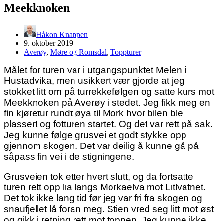
Meekknoken
Håkon Knappen
9. oktober 2019
Averøy
,
Møre og Romsdal
,
Toppturer
Målet for turen var i utgangspunktet Melen i
Hustadvika, men usikkert vær gjorde at jeg
stokket litt om på turrekkefølgen og satte kurs mot
Meekknoken på Averøy i stedet. Jeg fikk meg en
fin kjøretur rundt øya til Mork hvor bilen ble
plassert og fotturen startet. Og det var rett på sak.
Jeg kunne følge grusvei et godt stykke opp
gjennom skogen. Det var deilig å kunne gå på
såpass fin vei i de stigningene.
Grusveien tok etter hvert slutt, og da fortsatte
turen rett opp lia langs Morkaelva mot Litlvatnet.
Det tok ikke lang tid før jeg var fri fra skogen og
snaufjellet lå foran meg. Stien vred seg litt mot øst
og gikk i retning rett mot toppen. Jeg kunne ikke