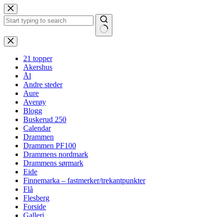
Hopp
til
innholdet
Ingen
resultater
21 topper
Akershus
Ål
Andre steder
Aure
Averøy
Blogg
Buskerud 250
Calendar
Drammen
Drammen PF100
Drammens nordmark
Drammens sørmark
Eide
Finnemarka – fastmerker/trekantpunkter
Flå
Flesberg
Forside
Galleri