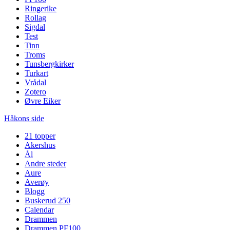
Ringerike
Rollag
Sigdal
Test
Tinn
Troms
Tunsbergkirker
Turkart
Vrådal
Zotero
Øvre Eiker
Håkons side
21 topper
Akershus
Ål
Andre steder
Aure
Averøy
Blogg
Buskerud 250
Calendar
Drammen
Drammen PF100