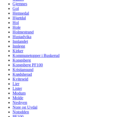
Gjemnes
Gol
Hemsedal
Hjartdal
Hol
Hole
Holmestrand
Hustadvika
Innlandet
Innlegg
Kirker
Kommunetopper i Buskerud
Kongsberg
Kongsberg PF100
Kristiansund
Krødsherad
Kviteseid
Lier
Lister
Modum
Molde
Nesbyen
Nore og Uvdal
Notodden
PF100