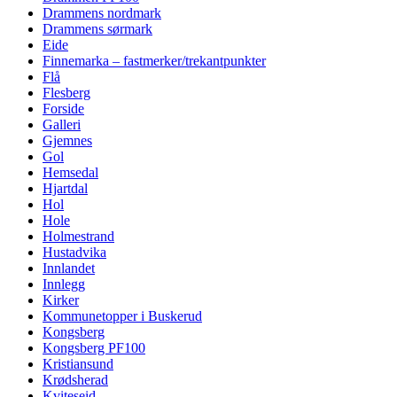
Drammens nordmark
Drammens sørmark
Eide
Finnemarka – fastmerker/trekantpunkter
Flå
Flesberg
Forside
Galleri
Gjemnes
Gol
Hemsedal
Hjartdal
Hol
Hole
Holmestrand
Hustadvika
Innlandet
Innlegg
Kirker
Kommunetopper i Buskerud
Kongsberg
Kongsberg PF100
Kristiansund
Krødsherad
Kviteseid