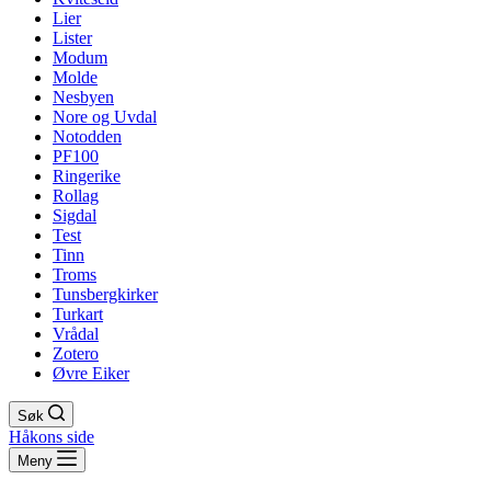
Lier
Lister
Modum
Molde
Nesbyen
Nore og Uvdal
Notodden
PF100
Ringerike
Rollag
Sigdal
Test
Tinn
Troms
Tunsbergkirker
Turkart
Vrådal
Zotero
Øvre Eiker
Søk
Håkons side
Meny