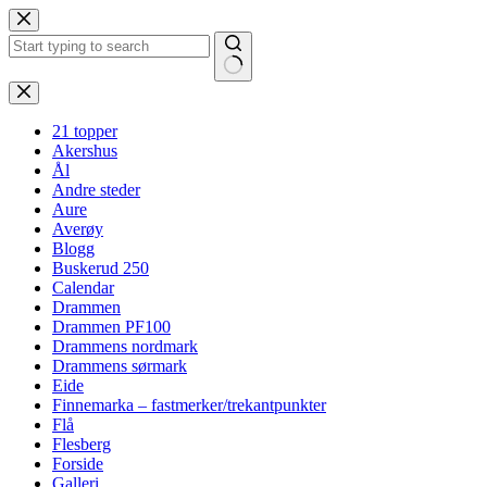
Hopp
til
innholdet
Ingen
resultater
21 topper
Akershus
Ål
Andre steder
Aure
Averøy
Blogg
Buskerud 250
Calendar
Drammen
Drammen PF100
Drammens nordmark
Drammens sørmark
Eide
Finnemarka – fastmerker/trekantpunkter
Flå
Flesberg
Forside
Galleri