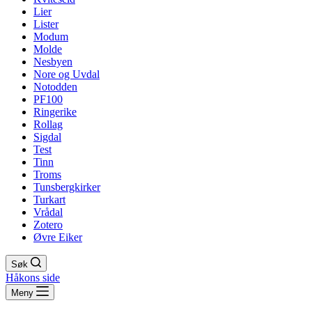
Lier
Lister
Modum
Molde
Nesbyen
Nore og Uvdal
Notodden
PF100
Ringerike
Rollag
Sigdal
Test
Tinn
Troms
Tunsbergkirker
Turkart
Vrådal
Zotero
Øvre Eiker
Søk
Håkons side
Meny