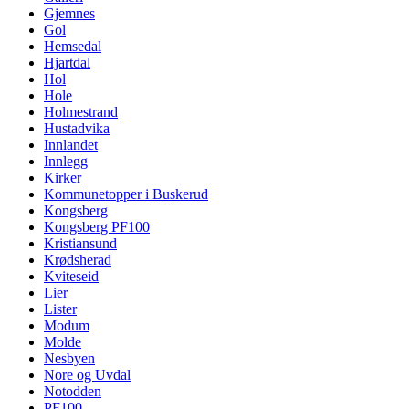
Gjemnes
Gol
Hemsedal
Hjartdal
Hol
Hole
Holmestrand
Hustadvika
Innlandet
Innlegg
Kirker
Kommunetopper i Buskerud
Kongsberg
Kongsberg PF100
Kristiansund
Krødsherad
Kviteseid
Lier
Lister
Modum
Molde
Nesbyen
Nore og Uvdal
Notodden
PF100