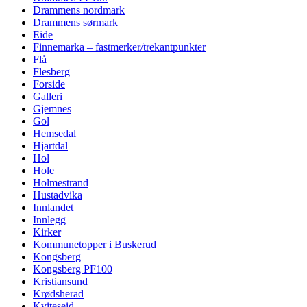
Drammens nordmark
Drammens sørmark
Eide
Finnemarka – fastmerker/trekantpunkter
Flå
Flesberg
Forside
Galleri
Gjemnes
Gol
Hemsedal
Hjartdal
Hol
Hole
Holmestrand
Hustadvika
Innlandet
Innlegg
Kirker
Kommunetopper i Buskerud
Kongsberg
Kongsberg PF100
Kristiansund
Krødsherad
Kviteseid