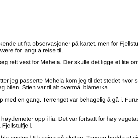
ende ut fra observasjoner på kartet, men for Fjellstulfje
ære for langt å reise til.
 rett vest for Meheia. Der skulle det ligge et lite om
er jeg passerte Meheia kom jeg til det stedet hvor stien
g bilen. Stien var til alt overmål blåmerka.
 opp med en gang. Terrenget var behagelig å gå i. Fur
ydemeter opp i lia. Det var fortsatt for høy vegetasjo
jellstulfjell.
e nesten litt klyving på slutten. Toppen hadde et vidt