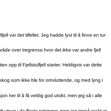
ll var det tilfellet. Jeg hadde lyst til å finne en tur
råde over tregrensa hvor det ikke var andre fjell
 opp til Fjellstulfjell starter. Heldigvis var dette
uskog som ikke ble for omsluttende, og med lyng i
n her til å få veldig god utsikt, men jeg så i alle
 utsyn i de fleste retninger, men jeg innså raskt at