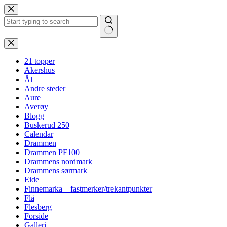
Hopp
til
innholdet
Ingen
resultater
21 topper
Akershus
Ål
Andre steder
Aure
Averøy
Blogg
Buskerud 250
Calendar
Drammen
Drammen PF100
Drammens nordmark
Drammens sørmark
Eide
Finnemarka – fastmerker/trekantpunkter
Flå
Flesberg
Forside
Galleri