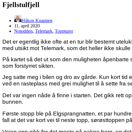
Fjellstulfjell
Håkon Knappen
11. april 2020
Notodden
,
Telemark
,
Toppturer
Det er egentlig ikke ofte at en tur blir bestemt utelukk
med utsikt mot Telemark, som det heller ikke skulle v
På kartet så det ut som den muligheten åpenbarte seg
som forstyrret sikten.
Jeg satte meg i bilen og dro av gårde. Kun kort tid ett
ved en rasteplass med grei mulighet til å sette fra se
Det var ingen nåde å finne i starten. Det gikk rett
bunnen.
Første stopp ble på Elgsprangnatten, et par hundre hø
fall at det var kort vei til neste topp, sørøsttoppen på F
Veien opp gikk for det meste på nakne berg, og det bl