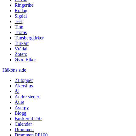
Ringerike
Rollag
Sigdal
Test
Tinn
Troms
Tunsbergkirker
Turkart
Vrådal
Zotero
Øvre Eiker
Håkons side
21 topper
Akershus
Ål
Andre steder
Aure
Averøy
Blogg
Buskerud 250
Calendar
Drammen
Drammen PF100