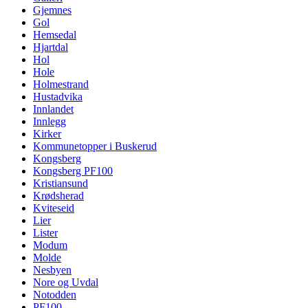
Gjemnes
Gol
Hemsedal
Hjartdal
Hol
Hole
Holmestrand
Hustadvika
Innlandet
Innlegg
Kirker
Kommunetopper i Buskerud
Kongsberg
Kongsberg PF100
Kristiansund
Krødsherad
Kviteseid
Lier
Lister
Modum
Molde
Nesbyen
Nore og Uvdal
Notodden
PF100