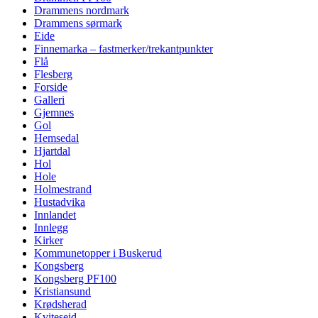
Drammens nordmark
Drammens sørmark
Eide
Finnemarka – fastmerker/trekantpunkter
Flå
Flesberg
Forside
Galleri
Gjemnes
Gol
Hemsedal
Hjartdal
Hol
Hole
Holmestrand
Hustadvika
Innlandet
Innlegg
Kirker
Kommunetopper i Buskerud
Kongsberg
Kongsberg PF100
Kristiansund
Krødsherad
Kviteseid