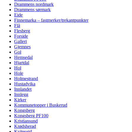
Drammens nordmark
Drammens sørmark
Eide
Finnemarka – fastmerker/trekantpunkter
Flå
Flesberg
Forside
Galleri
Gjemnes
Gol
Hemsedal
Hjartdal
Hol
Hole
Holmestrand
Hustadvika
Innlandet
Innlegg
Kirker
Kommunetopper i Buskerud
Kongsberg
Kongsberg PF100
Kristiansund
Krødsherad
Kviteseid