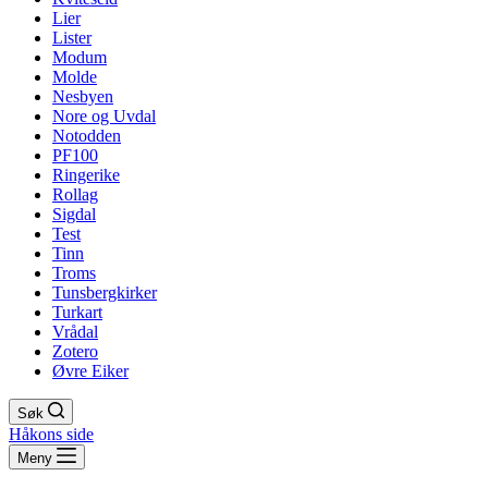
Lier
Lister
Modum
Molde
Nesbyen
Nore og Uvdal
Notodden
PF100
Ringerike
Rollag
Sigdal
Test
Tinn
Troms
Tunsbergkirker
Turkart
Vrådal
Zotero
Øvre Eiker
Søk
Håkons side
Meny