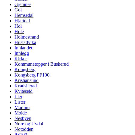
Gjemnes
Gol
Hemsedal
Hjartdal
Hol
Hole
Holmestrand
Hustadvika
Innlandet
Innlegg
Kirker
Kommunetopper i Buskerud
Kongsberg
Kongsberg PF100
Kristiansund
Krødsherad
Kviteseid
Lier
Lister
Modum
Molde
Nesbyen
Nore og Uvdal
Notodden
PF100