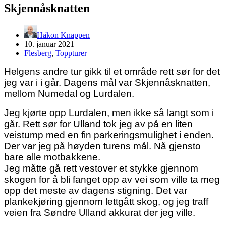
Skjennåsknatten
Håkon Knappen
10. januar 2021
Flesberg
,
Toppturer
Helgens andre tur gikk til et område rett sør for det
jeg var i i går. Dagens mål var Skjennåsknatten,
mellom Numedal og Lurdalen.
Jeg kjørte opp Lurdalen, men ikke så langt som i
går. Rett sør for Ulland tok jeg av på en liten
veistump med en fin parkeringsmulighet i enden.
Der var jeg på høyden turens mål. Nå gjensto
bare alle motbakkene.
Jeg måtte gå rett vestover et stykke gjennom
skogen for å bli fanget opp av vei som ville ta meg
opp det meste av dagens stigning. Det var
plankekjøring gjennom lettgått skog, og jeg traff
veien fra Søndre Ulland akkurat der jeg ville.