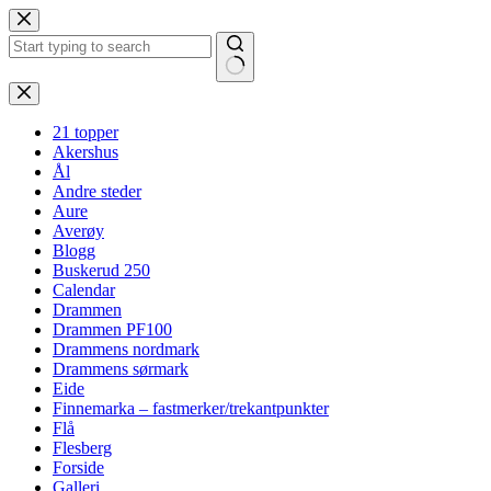
Hopp
til
innholdet
Ingen
resultater
21 topper
Akershus
Ål
Andre steder
Aure
Averøy
Blogg
Buskerud 250
Calendar
Drammen
Drammen PF100
Drammens nordmark
Drammens sørmark
Eide
Finnemarka – fastmerker/trekantpunkter
Flå
Flesberg
Forside
Galleri