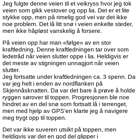
Jeg fulgte denne veien til et veikryss hvor jeg tok
veien som gikk vestover og opp lia. Det er et lite
stykke opp, men på rimelig god vei var det ikke
noe problem. Det lå litt snø i veien enkelte steder,
men ikke håpløst vanskelig å forsere.
På veien opp har man «følge» av en stor
kraftledning. Denne kraftledningen tar over som
ledetråd når veien slutter oppe i lia. Heldigvis er
det meste av stigningen unnagjort når veien
slutter.
Jeg fortsatte under kraftledningen ca. 3 spenn. Da
var jeg helt i enden av nordflanken på
Skjennåsknatten. Da var det bare å prøve å holde
ryggen sørover til toppen. Progresjonen ble noe
hindret av en del snø som fortsatt lå i terrenget,
men med hjelp av GPS’en klarte jeg å navigere
meg trygt opp til toppen.
Det var ikke suveren utsikt på toppen, men
heldigvis var det en god del glipper i