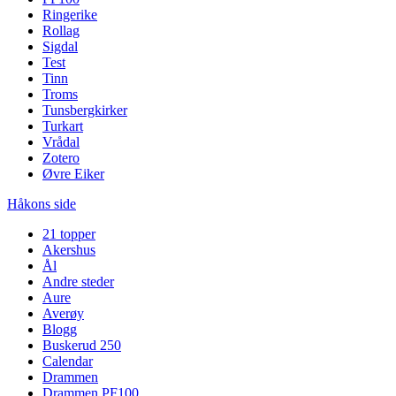
Ringerike
Rollag
Sigdal
Test
Tinn
Troms
Tunsbergkirker
Turkart
Vrådal
Zotero
Øvre Eiker
Håkons side
21 topper
Akershus
Ål
Andre steder
Aure
Averøy
Blogg
Buskerud 250
Calendar
Drammen
Drammen PF100