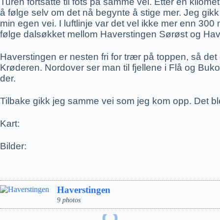
Turen fortsatte til fots på samme vei. Etter en kilomet
å følge selv om det nå begynte å stige mer. Jeg gikk 
min egen vei. I luftlinje var det vel ikke mer enn 300 
følge dalsøkket mellom Haverstingen Sørøst og Haver
Haverstingen er nesten fri for trær på toppen, så det
Krøderen. Nordover ser man til fjellene i Flå og Buk
der.
Tilbake gikk jeg samme vei som jeg kom opp. Det ble 
Kart:
Bilder:
Haverstingen
9 photos