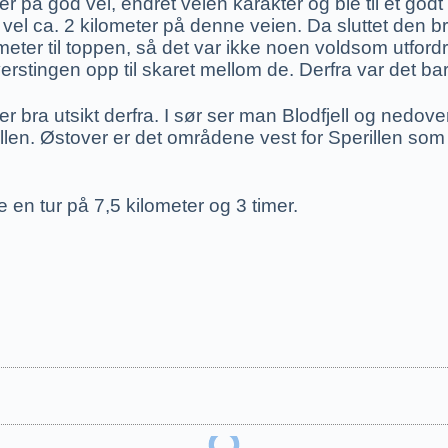
er på god vei, endret veien karakter og ble til et godt 
vel ca. 2 kilometer på denne veien. Da sluttet den br
meter til toppen, så det var ikke noen voldsom utfordri
stingen opp til skaret mellom de. Derfra var det bar
 er bra utsikt derfra. I sør ser man Blodfjell og nedo
ollen. Østover er det områdene vest for Sperillen som
en tur på 7,5 kilometer og 3 timer.