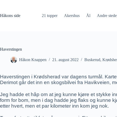
Hopp
til
innholdet
Håkons side
21 topper
Akershus
Ål
Andre stede
Haverstingen
Håkon Knappen
21. august 2022
Buskerud
,
Krødshe
Haverstingen i Krødsherad var dagens turmål. Kartet b
Derimot går det inn en skogsbilvei fra Havikveien, m
Jeg hadde et håp om at jeg kunne kjøre et stykke inn
form for bom, men i dag hadde jeg flaks og kunne kjør
etter hvert, men et par kilometer inn kom jeg nok.