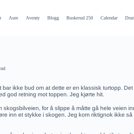
r
Aure
Averøy
Blogg
Buskerud 250
Calendar
Dra
rad
ar ikke bud om at dette er en klassisk turtopp. Det er
ed god retning mot toppen. Jeg kjørte hit.
 skogsbilveien, for å slippe å måtte gå hele veien in
e inn et stykke i skogen. Jeg kom riktignok ikke så la