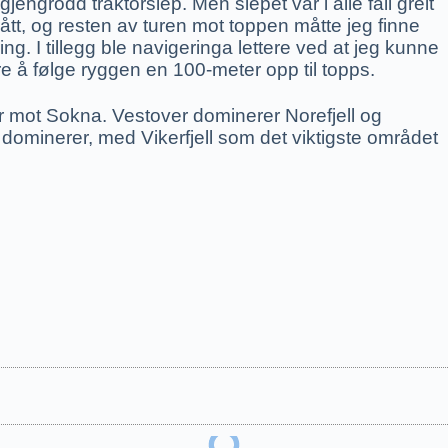
gjengrodd traktorslep. Men slepet var i alle fall greit
ått, og resten av turen mot toppen måtte jeg finne
ng. I tillegg ble navigeringa lettere ved at jeg kunne
e å følge ryggen en 100-meter opp til topps.
ver mot Sokna. Vestover dominerer Norefjell og
 dominerer, med Vikerfjell som det viktigste området