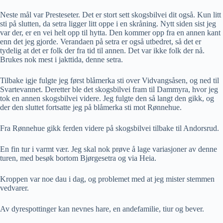
Neste mål var Presteseter. Det er stort sett skogsbilvei dit også. Kun litt
sti på slutten, da setra ligger litt oppe i en skråning. Nytt siden sist jeg
var der, er en vei helt opp til hytta. Den kommer opp fra en annen kant
enn det jeg gjorde. Verandaen på setra er også utbedret, så det er
tydelig at det er folk der fra tid til annen. Det var ikke folk der nå.
Brukes nok mest i jakttida, denne setra.
Tilbake igje fulgte jeg først blåmerka sti over Vidvangsåsen, og ned til
Svartevannet. Deretter ble det skogsbilvei fram til Dammyra, hvor jeg
tok en annen skogsbilvei videre. Jeg fulgte den så langt den gikk, og
der den sluttet fortsatte jeg på blåmerka sti mot Rønnehue.
Fra Rønnehue gikk ferden videre på skogsbilvei tilbake til Andorsrud.
En fin tur i varmt vær. Jeg skal nok prøve å lage variasjoner av denne
turen, med besøk bortom Bjørgesetra og via Heia.
Kroppen var noe dau i dag, og problemet med at jeg mister stemmen
vedvarer.
Av dyrespottinger kan nevnes hare, en andefamilie, tiur og bever.