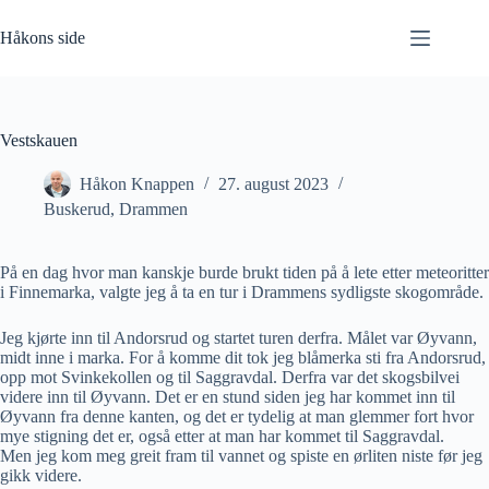
Hopp
til
Håkons side
innholdet
Vestskauen
Håkon Knappen
27. august 2023
Buskerud
,
Drammen
På en dag hvor man kanskje burde brukt tiden på å lete etter meteoritter
i Finnemarka, valgte jeg å ta en tur i Drammens sydligste skogområde.
Jeg kjørte inn til Andorsrud og startet turen derfra. Målet var Øyvann,
midt inne i marka. For å komme dit tok jeg blåmerka sti fra Andorsrud,
opp mot Svinkekollen og til Saggravdal. Derfra var det skogsbilvei
videre inn til Øyvann. Det er en stund siden jeg har kommet inn til
Øyvann fra denne kanten, og det er tydelig at man glemmer fort hvor
mye stigning det er, også etter at man har kommet til Saggravdal.
Men jeg kom meg greit fram til vannet og spiste en ørliten niste før jeg
gikk videre.