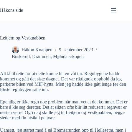
Hopp
til
Håkons side
innholdet
Leitjern og Vestknabben
Håkon Knappen
9. september 2023
Buskerud
,
Drammen
,
Mjøndalsskogen
Alt lå til rette for at dette kunne bli en våt tur. Regnbygene hadde
kommet og gått det siste døgnet. Det var riktignok opphold da jeg
parkerte bilen ved MIF-hytta. Men jeg hadde ikke gått lenge før den
første regnbygen satte inn.
Egentlig er ikke regn noe problem når man vet at det kommer. Det er
bare å kle seg deretter. Det at sikten ofte blir litt redusert i regnvær er
nesten verre. Og i dag skulle jeg til Leitjern og Vestknabben, begge
steder med fin utsikt i penvær.
Uansett, jeg startet med å gå Bremsarunden opp til Hellesetra, men i