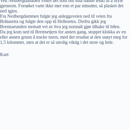
Ved Nedbergdammen virket det som om sola hadde tenkt til å bryte
gjennom. Forsøket varte ikke mer enn et par minutter, så plasket det
ned igjen.
Fra Nedbergdammen fulgte jeg anleggsveien ned til veien fra
Bråtasetra og fulgte den opp til Hellesetra. Derfra gikk jeg
Bremsarunden motsatt vei av hva jeg normalt gjør tilbake til bilen.
Da jeg kom ned til Bremsetjern for annen gang, stoppet klokka av en
eller annen grunn å tracke turen, med det resultat at den snøyt meg for
1,5 kilometer, uten at det er så utrolig viktig i det store og hele.
Kart: