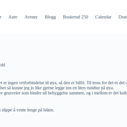
r
Aure
Averøy
Blogg
Buskerud 250
Calendar
Dra
old
r ingen veiforbindelse til øya, så den er bilfri. Til tross for det er det
 her så kunne jeg jo like gjerne legge inn en liten rundtur på øya.
k av grusveier som binder all bebyggelse sammen, og i mellom er det kultu
 slippe å vente lenge på båten.