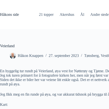
Hopp
til
innholdet
Håkons side
21 topper
Akershus
Ål
Andre stede
Veierland
Håkon Knappen
27. september 2023
Tønsberg
,
Vestf
En hyggelig tur rundt på Veierland, øya vest for Nøtterøy og Tjøme. Det e
Jeg tok turen primært for å fotografere kirken her, men når jeg først var
Siden det ikke er biler her var veiene litt enkle også. Det er et nettver
rundt på øya.
Jeg fikk meg en fin runde på øya, og var akkurat tidsnok på brygga til å
Kart: