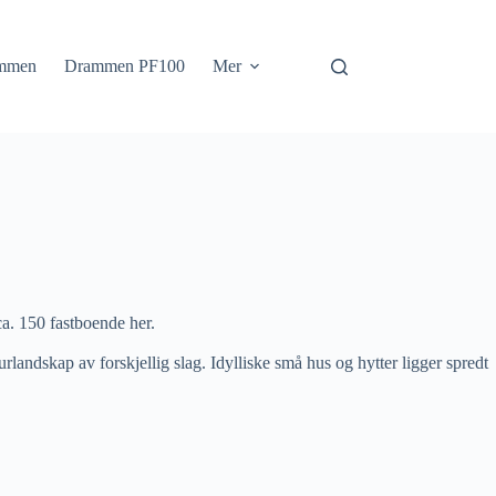
mmen
Drammen PF100
Mer
 ca. 150 fastboende her.
rlandskap av forskjellig slag. Idylliske små hus og hytter ligger spredt