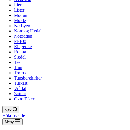
Lier
Lister
Modum
Molde
Nesbyen
Nore og Uvdal
Notodden
PF100
Ringerike
Rollag
Sigdal
Test
Tinn
Troms
Tunsbergkirker
Turkart
Vrådal
Zotero
Øvre Eiker
Søk
Håkons side
Meny