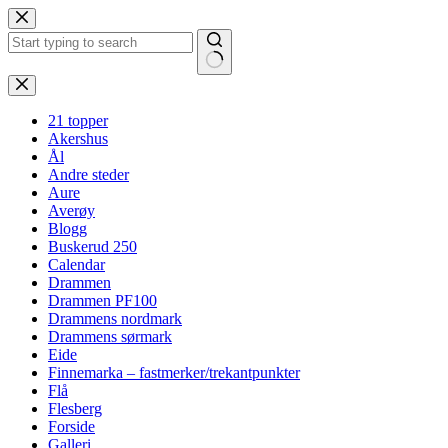
Hopp
til
innholdet
Ingen
resultater
21 topper
Akershus
Ål
Andre steder
Aure
Averøy
Blogg
Buskerud 250
Calendar
Drammen
Drammen PF100
Drammens nordmark
Drammens sørmark
Eide
Finnemarka – fastmerker/trekantpunkter
Flå
Flesberg
Forside
Galleri