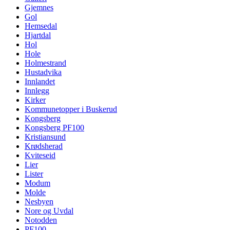
Gjemnes
Gol
Hemsedal
Hjartdal
Hol
Hole
Holmestrand
Hustadvika
Innlandet
Innlegg
Kirker
Kommunetopper i Buskerud
Kongsberg
Kongsberg PF100
Kristiansund
Krødsherad
Kviteseid
Lier
Lister
Modum
Molde
Nesbyen
Nore og Uvdal
Notodden
PF100