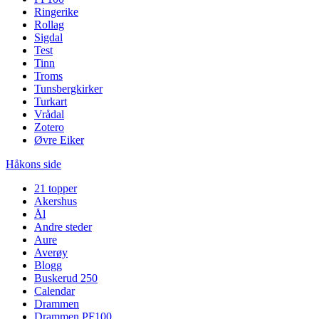
Ringerike
Rollag
Sigdal
Test
Tinn
Troms
Tunsbergkirker
Turkart
Vrådal
Zotero
Øvre Eiker
Håkons side
21 topper
Akershus
Ål
Andre steder
Aure
Averøy
Blogg
Buskerud 250
Calendar
Drammen
Drammen PF100