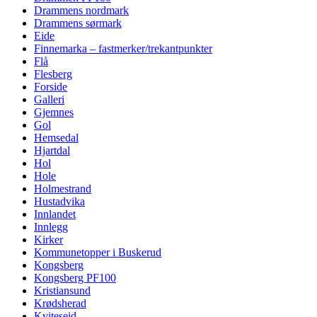
Drammens nordmark
Drammens sørmark
Eide
Finnemarka – fastmerker/trekantpunkter
Flå
Flesberg
Forside
Galleri
Gjemnes
Gol
Hemsedal
Hjartdal
Hol
Hole
Holmestrand
Hustadvika
Innlandet
Innlegg
Kirker
Kommunetopper i Buskerud
Kongsberg
Kongsberg PF100
Kristiansund
Krødsherad
Kviteseid